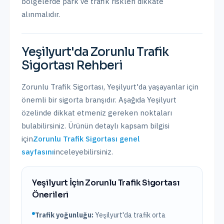
bölgelerde park ve trafik riskleri dikkate
alınmalıdır.
Yeşilyurt
'da
Zorunlu Trafik
Sigortası
Rehberi
Zorunlu Trafik Sigortası
,
Yeşilyurt
'da yaşayanlar için
önemli bir sigorta branşıdır. Aşağıda
Yeşilyurt
özelinde dikkat etmeniz gereken noktaları
bulabilirsiniz. Ürünün detaylı kapsam bilgisi
için
Zorunlu Trafik Sigortası
genel
sayfasını
inceleyebilirsiniz.
Yeşilyurt
İçin
Zorunlu Trafik Sigortası
Önerileri
Trafik yoğunluğu:
Yeşilyurt
'da trafik
orta