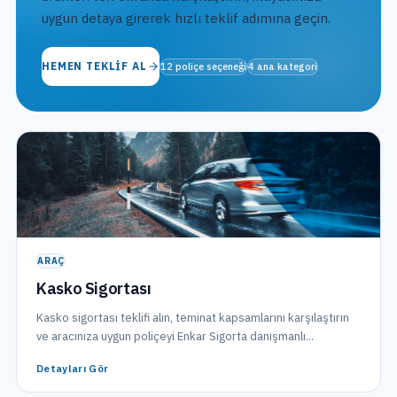
uygun detaya girerek hızlı teklif adımına geçin.
HEMEN TEKLIF AL
12
poliçe seçeneği
4
ana kategori
ARAÇ
Kasko Sigortası
Kasko sigortası teklifi alın, teminat kapsamlarını karşılaştırın
ve aracınıza uygun poliçeyi Enkar Sigorta danışmanlı...
Detayları Gör