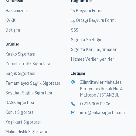
Kurumsal
Bağlantılar
Hakkımızda
İş Başvuru Formu
KVKK
İş Ortağı Başvuru Formu
İletişim
SSS
Sigorta Sözlüğü
Ürünler
Sigorta Karşılaştırmaları
Kasko Sigortası
Hizmet Verilen Şehirler
Zorunlu Trafik Sigortası
İletişim
Sağlık Sigortası
Zümrütevler Mahallesi
Tamamlayıcı Sağlık Sigortası
Karayemiş Sokak No: 4
Seyahat Sağlık Sigortası
Maltepe / İSTANBUL
DASK Sigortası
0 216 305 09 06
Konut Sigortası
info@enkarsigorta.com
Yeşilkart Sigortası
Mühendislik Sigortaları