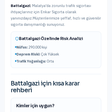
Battalgazi
,
Malatya
'da
zorunlu trafik sigortası
ihtiyaçlarınız için Enkar Sigorta olarak
yanınızdayız.
Müşterilerimize şeffaf, hızlı ve güvenilir
sigorta danışmanlığı sunuyoruz.
Battalgazi
Özelinde Risk Analizi
Nüfus:
290.000
kişi
Deprem Riski:
Çok Yüksek
Trafik Yoğunluğu:
Orta
Battalgazi
için kısa karar
rehberi
Kimler için uygun?