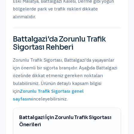
Eski Malatya, Battalgazi Kalesi, Derme
gibi yoğun
bölgelerde park ve trafik riskleri dikkate
alınmalıdır.
Battalgazi
'da
Zorunlu Trafik
Sigortası
Rehberi
Zorunlu Trafik Sigortası
,
Battalgazi
'da yaşayanlar
için önemli bir sigorta branşıdır. Aşağıda
Battalgazi
özelinde dikkat etmeniz gereken noktaları
bulabilirsiniz. Ürünün detaylı kapsam bilgisi
için
Zorunlu Trafik Sigortası
genel
sayfasını
inceleyebilirsiniz.
Battalgazi
İçin
Zorunlu Trafik Sigortası
Önerileri