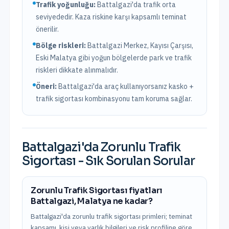
Trafik yoğunluğu:
Battalgazi
'da trafik
orta
seviyededir. Kaza riskine karşı kapsamlı teminat
önerilir.
Bölge riskleri:
Battalgazi Merkez, Kayısı Çarşısı,
Eski Malatya
gibi yoğun bölgelerde park ve trafik
riskleri dikkate alınmalıdır.
Öneri:
Battalgazi
'da araç kullanıyorsanız kasko +
trafik sigortası kombinasyonu tam koruma sağlar.
Battalgazi
'da
Zorunlu Trafik
Sigortası
- Sık Sorulan Sorular
Zorunlu Trafik Sigortası fiyatları
Battalgazi, Malatya ne kadar?
Battalgazi'da zorunlu trafik sigortası primleri; teminat
kapsamı, kişi veya varlık bilgileri ve risk profiline göre