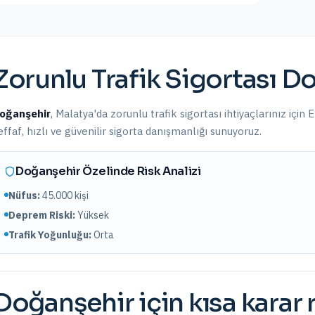
Zorunlu Trafik Sigortası
Do
oğanşehir
,
Malatya
'da
zorunlu trafik sigortası
ihtiyaçlarınız için 
effaf, hızlı ve güvenilir sigorta danışmanlığı sunuyoruz.
Doğanşehir
Özelinde Risk Analizi
Nüfus:
45.000
kişi
Deprem Riski:
Yüksek
Trafik Yoğunluğu:
Orta
Doğanşehir
için kısa karar