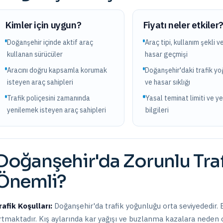
Kimler için uygun?
Fiyatı neler etkiler
Doğanşehir içinde aktif araç
Araç tipi, kullanım şekli v
kullanan sürücüler
hasar geçmişi
Aracını doğru kapsamla korumak
Doğanşehir'daki trafik y
isteyen araç sahipleri
ve hasar sıklığı
Trafik poliçesini zamanında
Yasal teminat limiti ve y
yenilemek isteyen araç sahipleri
bilgileri
Doğanşehir
'da
Zorunlu Tra
Önemli?
rafik Koşulları:
Doğanşehir
'da trafik yoğunluğu
orta
seviyededir.
rtmaktadır. Kış aylarında kar yağışı ve buzlanma kazalara neden ol