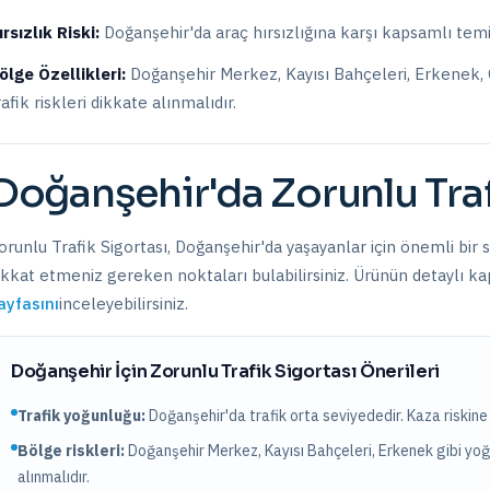
ırsızlık Riski:
Doğanşehir
'da araç hırsızlığına karşı kapsamlı temi
ölge Özellikleri:
Doğanşehir Merkez, Kayısı Bahçeleri, Erkenek, 
rafik riskleri dikkate alınmalıdır.
Doğanşehir
'da
Zorunlu Tra
orunlu Trafik Sigortası
,
Doğanşehir
'da yaşayanlar için önemli bir 
ikkat etmeniz gereken noktaları bulabilirsiniz. Ürünün detaylı kap
ayfasını
inceleyebilirsiniz.
Doğanşehir
İçin
Zorunlu Trafik Sigortası
Önerileri
Trafik yoğunluğu:
Doğanşehir
'da trafik
orta
seviyededir. Kaza riskine 
Bölge riskleri:
Doğanşehir Merkez, Kayısı Bahçeleri, Erkenek
gibi yoğ
alınmalıdır.