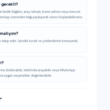
e gerekli?
kle kimlik bilgileri, araç ruhsatı, konut adresi veya mevcut
hatsApp üzerinden bilgi paylaşarak süreci başlatabilirsiniz.
apmalıyım?
nı takip edin. Gerekli evrak ve yönlendirme konusunda
m?
ormu doldurabilir, telefonla arayabilir veya WhatsApp
onra uygun seçenekler değerlendirilir.
r