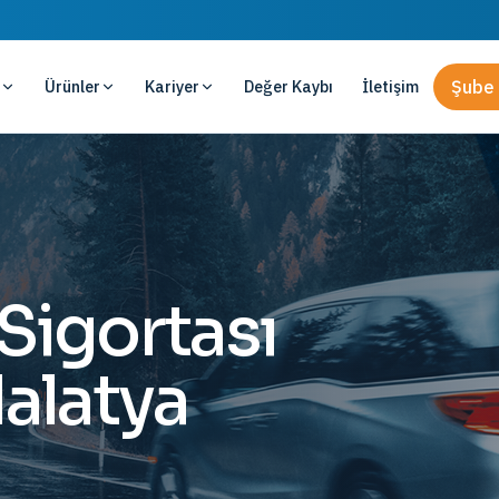
Ürünler
Kariyer
Değer Kaybı
İletişim
Şube 
 Sigortası
alatya