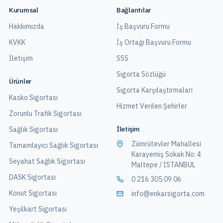
Kurumsal
Bağlantılar
Hakkımızda
İş Başvuru Formu
KVKK
İş Ortağı Başvuru Formu
İletişim
SSS
Sigorta Sözlüğü
Ürünler
Sigorta Karşılaştırmaları
Kasko Sigortası
Hizmet Verilen Şehirler
Zorunlu Trafik Sigortası
İletişim
Sağlık Sigortası
Zümrütevler Mahallesi
Tamamlayıcı Sağlık Sigortası
Karayemiş Sokak No: 4
Seyahat Sağlık Sigortası
Maltepe / İSTANBUL
DASK Sigortası
0 216 305 09 06
Konut Sigortası
info@enkarsigorta.com
Yeşilkart Sigortası