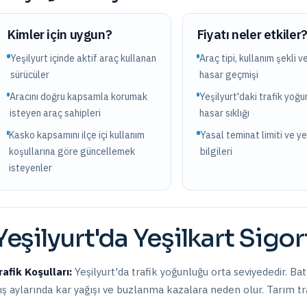
Kimler için uygun?
Fiyatı neler etkiler
Yeşilyurt içinde aktif araç kullanan
Araç tipi, kullanım şekli v
sürücüler
hasar geçmişi
Aracını doğru kapsamla korumak
Yeşilyurt'daki trafik yoğu
isteyen araç sahipleri
hasar sıklığı
Kasko kapsamını ilçe içi kullanım
Yasal teminat limiti ve y
koşullarına göre güncellemek
bilgileri
isteyenler
Yeşilyurt
'da
Yeşilkart Sigor
rafik Koşulları:
Yeşilyurt
'da trafik yoğunluğu
orta
seviyededir.
Bat
ış aylarında kar yağışı ve buzlanma kazalara neden olur. Tarım tra