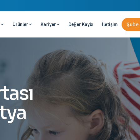
Ürünler
Kariyer
Değer Kaybı
İletişim
Şube 
rtası
atya