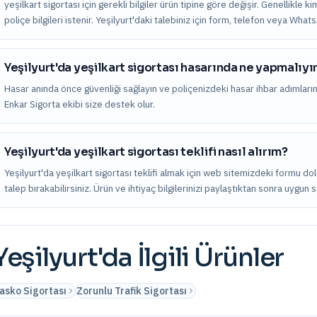
yeşilkart sigortası için gerekli bilgiler ürün tipine göre değişir. Genellikle k
poliçe bilgileri istenir. Yeşilyurt'daki talebiniz için form, telefon veya Wha
Yeşilyurt'da yeşilkart sigortası hasarında ne yapmalıy
Hasar anında önce güvenliği sağlayın ve poliçenizdeki hasar ihbar adımları
Enkar Sigorta ekibi size destek olur.
Yeşilyurt'da yeşilkart sigortası teklifi nasıl alırım?
Yeşilyurt'da yeşilkart sigortası teklifi almak için web sitemizdeki formu d
talep bırakabilirsiniz. Ürün ve ihtiyaç bilgilerinizi paylaştıktan sonra uygun 
Yeşilyurt
'da İlgili Ürünler
asko Sigortası
Zorunlu Trafik Sigortası