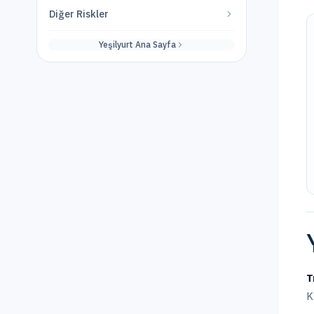
Diğer Riskler
Yeşilyurt
Ana Sayfa
T
K