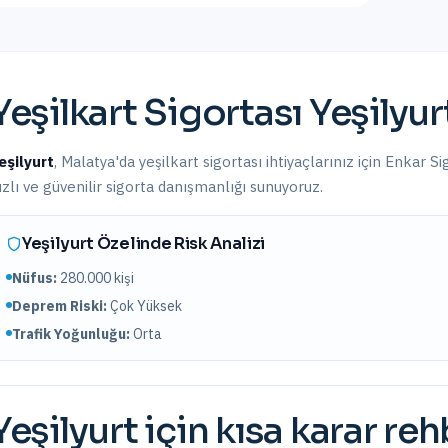
Yeşilkart Sigortası
Yeşilyur
eşilyurt
,
Malatya
'da
yeşilkart sigortası
ihtiyaçlarınız için Enkar Si
ızlı ve güvenilir sigorta danışmanlığı sunuyoruz.
Yeşilyurt
Özelinde Risk Analizi
Nüfus:
280.000
kişi
Deprem Riski:
Çok Yüksek
Trafik Yoğunluğu:
Orta
Yeşilyurt
için kısa karar reh