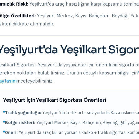
ırsızlık Riski:
Yeşilyurt
'da araç hırsızlığına karşı kapsamlı teminat
ölge Özellikleri:
Yeşilyurt Merkez, Kayısı Bahçeleri, Beydağı, Ya
iskleri dikkate alınmalıdır.
Yeşilyurt
'da
Yeşilkart Sigor
eşilkart Sigortası
,
Yeşilyurt
'da yaşayanlar için önemli bir sigorta b
ereken noktaları bulabilirsiniz. Ürünün detaylı kapsam bilgisi için
ayfasını
inceleyebilirsiniz.
Yeşilyurt
İçin
Yeşilkart Sigortası
Önerileri
Trafik yoğunluğu:
Yeşilyurt
'da trafik
orta
seviyededir. Kaza riskine ka
Bölge riskleri:
Yeşilyurt Merkez, Kayısı Bahçeleri, Beydağı
gibi yoğun 
Öneri:
Yeşilyurt
'da araç kullanıyorsanız kasko + trafik sigortası kom