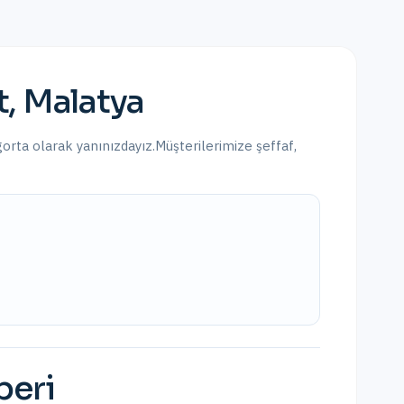
t
,
Malatya
gorta olarak yanınızdayız.
Müşterilerimize şeffaf,
beri