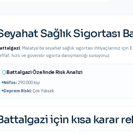
Seyahat Sağlık Sigortası
Ba
attalgazi
,
Malatya
'da
seyahat sağlık sigortası
ihtiyaçlarınız için 
effaf, hızlı ve güvenilir sigorta danışmanlığı sunuyoruz.
Battalgazi
Özelinde Risk Analizi
Nüfus:
290.000
kişi
Deprem Riski:
Çok Yüksek
Battalgazi
için kısa karar r