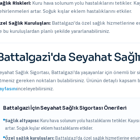
ağlık Riskleri:
Kuru hava solunum yolu hastalıklarını tetikler. Ka
ehirlenmeleri artar. Soğuk kışlar eklem hastalıklarını etkiler.
zel Sağlık Kuruluşları:
Battalgazi
'da
özel sağlık hizmetlerine e
le bu kuruluşlardan planlı şekilde yararlanabilirsiniz.
Battalgazi
'da
Seyahat Sağlı
eyahat Sağlık Sigortası
,
Battalgazi
'da yaşayanlar için önemli bir s
tmeniz gereken noktaları bulabilirsiniz. Ürünün detaylı kapsam bil
ayfasını
inceleyebilirsiniz.
Battalgazi
İçin
Seyahat Sağlık Sigortası
Önerileri
Sağlık altyapısı:
Kuru hava solunum yolu hastalıklarını tetikler. Kayıs
artar. Soğuk kışlar eklem hastalıklarını etkiler.
Özel sağlık kuruluşları:
Battalgazi
'da
özel sağlık hizmetlerine eriş