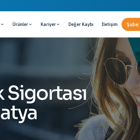
Ürünler
Kariyer
Değer Kaybı
İletişim
Şube 
 Sigortası
latya