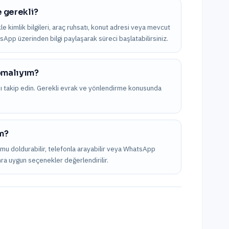
e gerekli?
ikle kimlik bilgileri, araç ruhsatı, konut adresi veya mevcut
atsApp üzerinden bilgi paylaşarak süreci başlatabilirsiniz.
apmalıyım?
nı takip edin. Gerekli evrak ve yönlendirme konusunda
ım?
ormu doldurabilir, telefonla arayabilir veya WhatsApp
onra uygun seçenekler değerlendirilir.