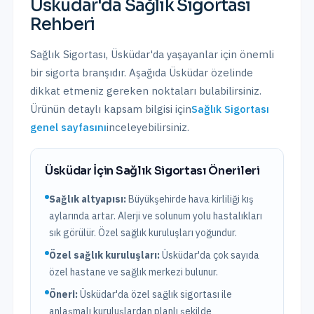
Üsküdar
'da
Sağlık Sigortası
Rehberi
Sağlık Sigortası
,
Üsküdar
'da yaşayanlar için önemli
bir sigorta branşıdır. Aşağıda
Üsküdar
özelinde
dikkat etmeniz gereken noktaları bulabilirsiniz.
Ürünün detaylı kapsam bilgisi için
Sağlık Sigortası
genel sayfasını
inceleyebilirsiniz.
Üsküdar
İçin
Sağlık Sigortası
Önerileri
Sağlık altyapısı:
Büyükşehirde hava kirliliği kış
aylarında artar. Alerji ve solunum yolu hastalıkları
sık görülür. Özel sağlık kuruluşları yoğundur.
Özel sağlık kuruluşları:
Üsküdar
'da
çok sayıda
özel hastane ve sağlık merkezi bulunur.
Öneri:
Üsküdar
'da özel sağlık sigortası ile
anlaşmalı kuruluşlardan planlı şekilde