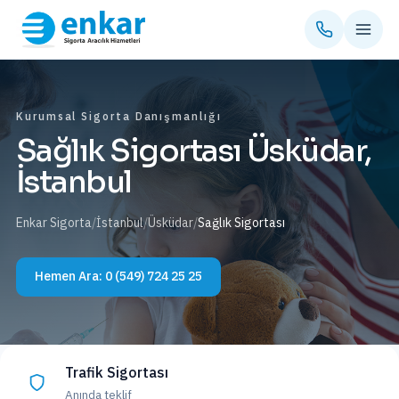
Kurumsal Sigorta Danışmanlığı
Sağlık Sigortası Üsküdar,
İstanbul
Enkar Sigorta
/
İstanbul
/
Üsküdar
/
Sağlık Sigortası
Hemen Ara:
0 (549) 724 25 25
Trafik Sigortası
Anında teklif