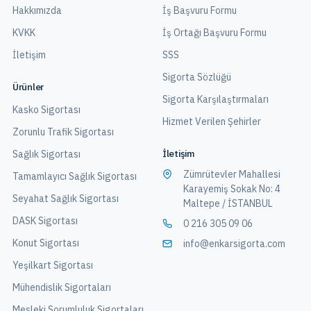
Hakkımızda
İş Başvuru Formu
KVKK
İş Ortağı Başvuru Formu
İletişim
SSS
Sigorta Sözlüğü
Ürünler
Sigorta Karşılaştırmaları
Kasko Sigortası
Hizmet Verilen Şehirler
Zorunlu Trafik Sigortası
İletişim
Sağlık Sigortası
Zümrütevler Mahallesi
Tamamlayıcı Sağlık Sigortası
Karayemiş Sokak No: 4
Seyahat Sağlık Sigortası
Maltepe / İSTANBUL
DASK Sigortası
0 216 305 09 06
Konut Sigortası
info@enkarsigorta.com
Yeşilkart Sigortası
Mühendislik Sigortaları
Mesleki Sorumluluk Sigortaları