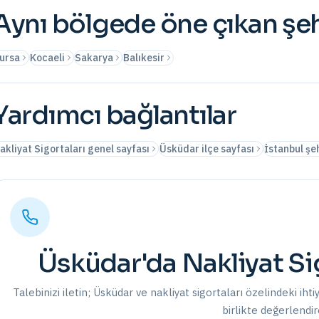
Aynı bölgede öne çıkan şeh
ursa
Kocaeli
Sakarya
Balıkesir
Yardımcı bağlantılar
akliyat Sigortaları genel sayfası
Üsküdar ilçe sayfası
İstanbul şeh
Üsküdar
'da
Nakliyat Si
Talebinizi iletin;
Üsküdar
ve
nakliyat sigortaları
özelindeki ihti
birlikte değerlendir