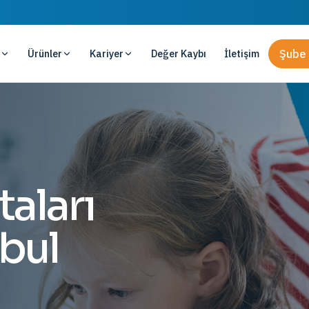
Ürünler
Kariyer
Değer Kaybı
İletişim
Şube 
taları
nbul