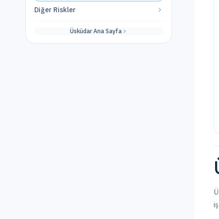
Diğer Riskler
Üsküdar
Ana Sayfa
Ü
i