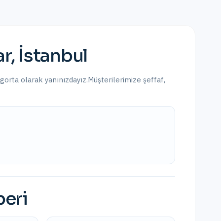
ar
,
İstanbul
igorta olarak yanınızdayız.
Müşterilerimize şeffaf,
beri