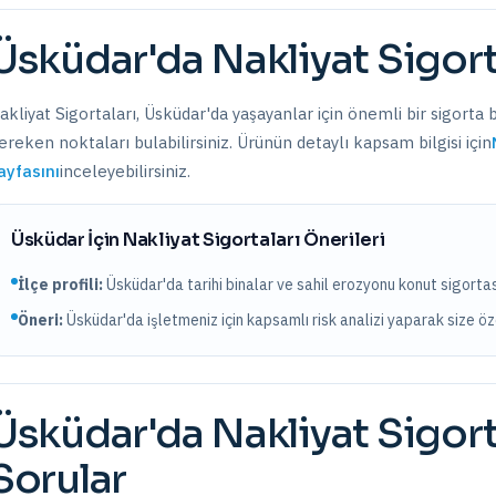
Üsküdar
'da
Nakliyat Sigort
akliyat Sigortaları
,
Üsküdar
'da yaşayanlar için önemli bir sigorta 
ereken noktaları bulabilirsiniz. Ürünün detaylı kapsam bilgisi için
ayfasını
inceleyebilirsiniz.
Üsküdar
İçin
Nakliyat Sigortaları
Önerileri
İlçe profili:
Üsküdar'da tarihi binalar ve sahil erozyonu konut sigortası
Öneri:
Üsküdar
'da işletmeniz için kapsamlı risk analizi yaparak size ö
Üsküdar
'da
Nakliyat Sigort
Sorular