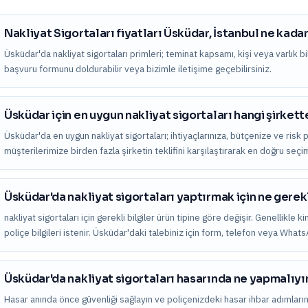
Nakliyat Sigortaları fiyatları Üsküdar, İstanbul ne kada
Üsküdar'da nakliyat sigortaları primleri; teminat kapsamı, kişi veya varlık bilg
başvuru formunu doldurabilir veya bizimle iletişime geçebilirsiniz.
Üsküdar için en uygun nakliyat sigortaları hangi şirkett
Üsküdar'da en uygun nakliyat sigortaları; ihtiyaçlarınıza, bütçenize ve risk 
müşterilerimize birden fazla şirketin teklifini karşılaştırarak en doğru seç
Üsküdar'da nakliyat sigortaları yaptırmak için ne gerek
nakliyat sigortaları için gerekli bilgiler ürün tipine göre değişir. Genellikle 
poliçe bilgileri istenir. Üsküdar'daki talebiniz için form, telefon veya What
Üsküdar'da nakliyat sigortaları hasarında ne yapmalıy
Hasar anında önce güvenliği sağlayın ve poliçenizdeki hasar ihbar adımları