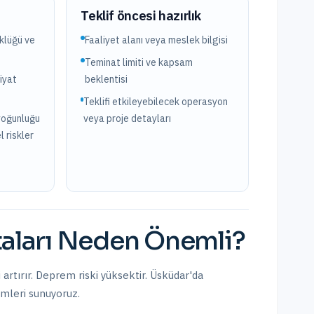
?
Teklif öncesi hazırlık
üklüğü ve
Faaliyet alanı veya meslek bilgisi
Teminat limiti ve kapsam
iyat
beklentisi
Teklifi etkileyebilecek operasyon
yoğunluğu
veya proje detayları
l riskler
aları
Neden Önemli?
artırır. Deprem riski yüksektir.
Üsküdar
'da
ümleri sunuyoruz.