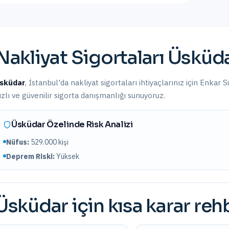
Nakliyat Sigortaları
Üsküd
sküdar
,
İstanbul
'da
nakliyat sigortaları
ihtiyaçlarınız için Enkar S
ızlı ve güvenilir sigorta danışmanlığı sunuyoruz.
Üsküdar
Özelinde Risk Analizi
Nüfus:
529.000
kişi
Deprem Riski:
Yüksek
Üsküdar
için kısa karar reh