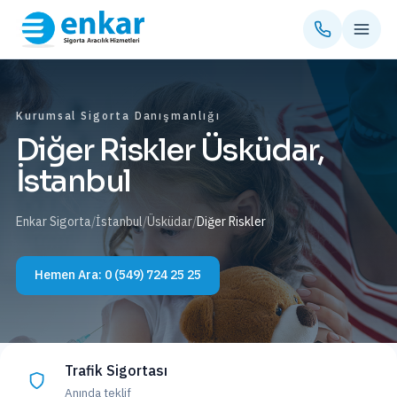
Kurumsal Sigorta Danışmanlığı
Diğer Riskler Üsküdar,
İstanbul
Enkar Sigorta
/
İstanbul
/
Üsküdar
/
Diğer Riskler
Hemen Ara:
0 (549) 724 25 25
Trafik Sigortası
Anında teklif