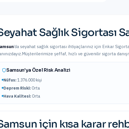
Seyahat Sağlık Sigortası
S
amsun
’da
seyahat sağlık sigortası
ihtiyaçlarınız için Enkar Sigort
anınızdayız.
Müşterilerimize şeffaf, hızlı ve güvenilir sigorta danı
Samsun
’ya Özel Risk Analizi
Nüfus:
1.376.000
kişi
Deprem Riski:
Orta
Hava Kalitesi:
Orta
Samsun
için kısa karar reh