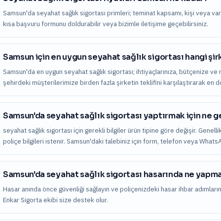
Samsun'da seyahat sağlık sigortası primleri; teminat kapsamı, kişi veya varlık 
kısa başvuru formunu doldurabilir veya bizimle iletişime geçebilirsiniz.
Samsun için en uygun seyahat sağlık sigortası hangi şi
Samsun'da en uygun seyahat sağlık sigortası; ihtiyaçlarınıza, bütçenize ve ri
şehirdeki müşterilerimize birden fazla şirketin teklifini karşılaştırarak en
Samsun'da seyahat sağlık sigortası yaptırmak için ne g
seyahat sağlık sigortası için gerekli bilgiler ürün tipine göre değişir. Genell
poliçe bilgileri istenir. Samsun'daki talebiniz için form, telefon veya Whats
Samsun'da seyahat sağlık sigortası hasarında ne yapm
Hasar anında önce güvenliği sağlayın ve poliçenizdeki hasar ihbar adımları
Enkar Sigorta ekibi size destek olur.