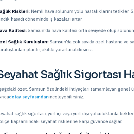
ağlık Riskleri:
Nemli hava solunum yolu hastalıklarını tetikler. Sa
ındık hasadı döneminde iş kazaları artar.
ava Kalitesi:
Samsun'da hava kalitesi orta seviyede olup solunum 
zel Sağlık Kuruluşları:
Samsun
’da
çok sayıda özel hastane ve sa
uruluşlardan planlı şekilde yararlanabilirsiniz.
Seyahat Sağlık Sigortası
Ha
şağıdaki özet,
Samsun
özelindeki ihtiyaçları tamamlayan genel ür
yrıca
detay sayfasından
inceleyebilirsiniz.
eyahat sağlık sigortası, yurt içi veya yurt dışı yolculuklarda bekle
oliçe kapsamındaki seyahat risklerine karşı güvence sağlar.