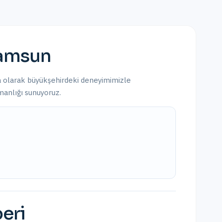
amsun
a olarak
büyükşehirdeki
deneyimimizle
şmanlığı sunuyoruz.
beri