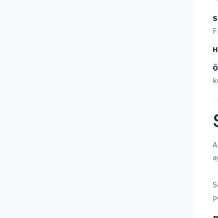
S
F
H
Ö
k
A
a
S
p