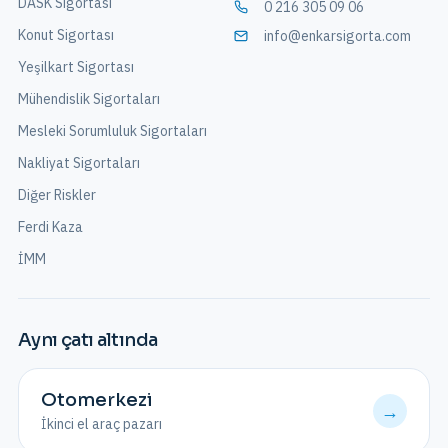
DASK Sigortası
0 216 305 09 06
Konut Sigortası
info@enkarsigorta.com
Yeşilkart Sigortası
Mühendislik Sigortaları
Mesleki Sorumluluk Sigortaları
Nakliyat Sigortaları
Diğer Riskler
Ferdi Kaza
İMM
Aynı çatı altında
Otomerkezi
→
İkinci el araç pazarı