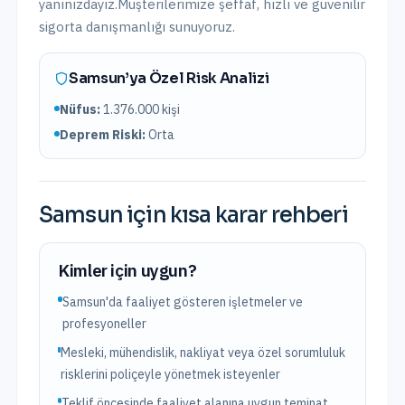
yanınızdayız.
Müşterilerimize şeffaf, hızlı ve güvenilir
sigorta danışmanlığı sunuyoruz.
Samsun
’ya Özel Risk Analizi
Nüfus:
1.376.000
kişi
Deprem Riski:
Orta
Samsun
için kısa karar rehberi
Kimler için uygun?
Samsun'da faaliyet gösteren işletmeler ve
profesyoneller
Mesleki, mühendislik, nakliyat veya özel sorumluluk
risklerini poliçeyle yönetmek isteyenler
Teklif öncesinde faaliyet alanına uygun teminat