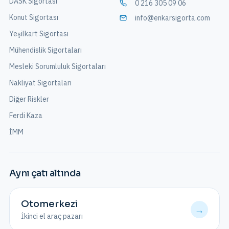
DASK Sigortası
0 216 305 09 06
Konut Sigortası
info@enkarsigorta.com
Yeşilkart Sigortası
Mühendislik Sigortaları
Mesleki Sorumluluk Sigortaları
Nakliyat Sigortaları
Diğer Riskler
Ferdi Kaza
İMM
Aynı çatı altında
Otomerkezi
→
İkinci el araç pazarı