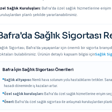
zel Sağlık Kuruluşları:
Bafra
'da
özel sağlık hizmetlerine erişim
uruluşlardan planlı şekilde yararlanabilirsiniz.
Bafra
'da
Sağlık Sigortası
Re
ağlık Sigortası
,
Bafra
'da yaşayanlar için önemli bir sigorta branşıd
oktaları bulabilirsiniz. Ürünün detaylı kapsam bilgisi için
Sağlık Si
Bafra
İçin
Sağlık Sigortası
Önerileri
Sağlık altyapısı:
Nemli hava solunum yolu hastalıklarını tetikler. Sanayi
hasadı döneminde iş kazaları artar.
Özel sağlık kuruluşları:
Bafra
'da
özel sağlık hizmetlerine erişim se
Öneri:
Bafra
'da özel sağlık sigortası ile anlaşmalı kuruluşlardan planlı