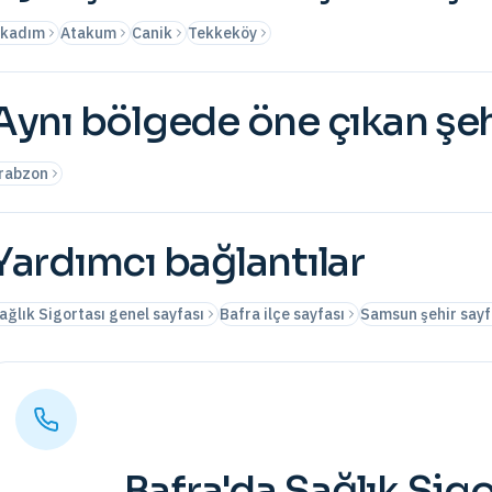
lkadım
Atakum
Canik
Tekkeköy
Aynı bölgede öne çıkan şeh
rabzon
Yardımcı bağlantılar
ağlık Sigortası genel sayfası
Bafra ilçe sayfası
Samsun şehir sayf
Bafra
'da
Sağlık Sigo