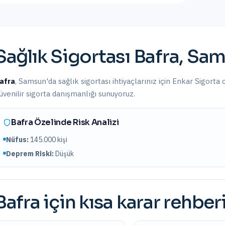
Sağlık Sigortası
Bafra
,
Sam
afra
,
Samsun
'da
sağlık sigortası
ihtiyaçlarınız için Enkar Sigorta 
üvenilir sigorta danışmanlığı sunuyoruz.
Bafra
Özelinde Risk Analizi
Nüfus:
145.000
kişi
Deprem Riski:
Düşük
Bafra
için kısa karar rehber