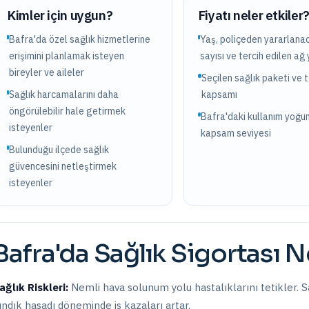
Kimler için uygun?
Fiyatı neler etkiler
Bafra'da özel sağlık hizmetlerine
Yaş, poliçeden yararlanac
erişimini planlamak isteyen
sayısı ve tercih edilen ağ 
bireyler ve aileler
Seçilen sağlık paketi ve 
Sağlık harcamalarını daha
kapsamı
öngörülebilir hale getirmek
Bafra'daki kullanım yoğu
isteyenler
kapsam seviyesi
Bulunduğu ilçede sağlık
güvencesini netleştirmek
isteyenler
Bafra
'da
Sağlık Sigortası
Ne
ağlık Riskleri:
Nemli hava solunum yolu hastalıklarını tetikler. Sa
ındık hasadı döneminde iş kazaları artar.