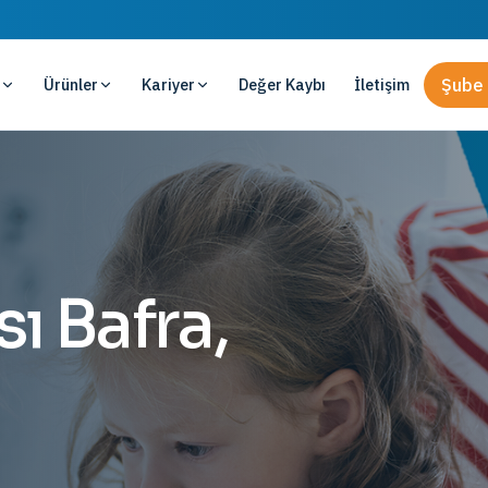
Ürünler
Kariyer
Değer Kaybı
İletişim
Şube 
ı Bafra,