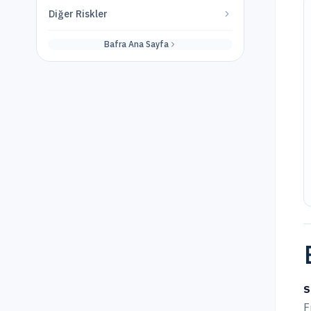
Diğer Riskler
Bafra
Ana Sayfa
S
F