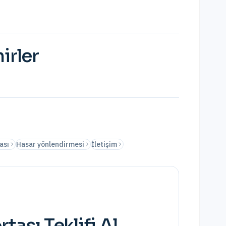
irler
ası
Hasar yönlendirmesi
İletişim
rtası
Teklifi Al