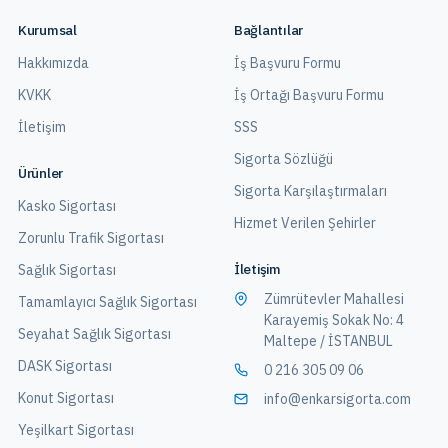
Kurumsal
Bağlantılar
Hakkımızda
İş Başvuru Formu
KVKK
İş Ortağı Başvuru Formu
İletişim
SSS
Sigorta Sözlüğü
Ürünler
Sigorta Karşılaştırmaları
Kasko Sigortası
Hizmet Verilen Şehirler
Zorunlu Trafik Sigortası
İletişim
Sağlık Sigortası
Zümrütevler Mahallesi
Tamamlayıcı Sağlık Sigortası
Karayemiş Sokak No: 4
Seyahat Sağlık Sigortası
Maltepe / İSTANBUL
DASK Sigortası
0 216 305 09 06
Konut Sigortası
info@enkarsigorta.com
Yeşilkart Sigortası