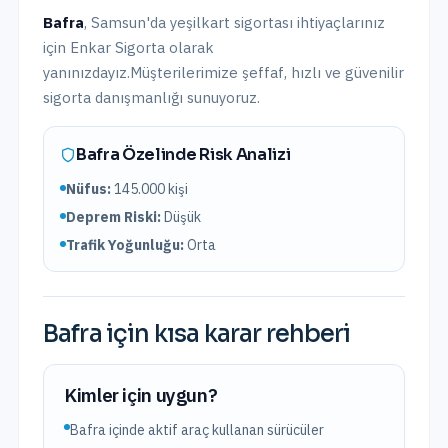
Bafra
,
Samsun
'da
yeşilkart sigortası
ihtiyaçlarınız
için Enkar Sigorta olarak
yanınızdayız.
Müşterilerimize şeffaf, hızlı ve güvenilir
sigorta danışmanlığı sunuyoruz.
Bafra
Özelinde Risk Analizi
Nüfus:
145.000
kişi
Deprem Riski:
Düşük
Trafik Yoğunluğu:
Orta
Bafra
için kısa karar rehberi
Kimler için uygun?
Bafra içinde aktif araç kullanan sürücüler