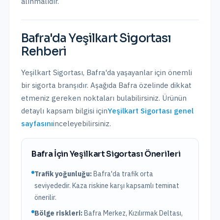
alınmalıdır.
Bafra
'da
Yeşilkart Sigortası
Rehberi
Yeşilkart Sigortası
,
Bafra
'da yaşayanlar için önemli
bir sigorta branşıdır. Aşağıda
Bafra
özelinde dikkat
etmeniz gereken noktaları bulabilirsiniz. Ürünün
detaylı kapsam bilgisi için
Yeşilkart Sigortası
genel
sayfasını
inceleyebilirsiniz.
Bafra
İçin
Yeşilkart Sigortası
Önerileri
Trafik yoğunluğu:
Bafra
'da trafik
orta
seviyededir. Kaza riskine karşı kapsamlı teminat
önerilir.
Bölge riskleri:
Bafra Merkez, Kızılırmak Deltası,