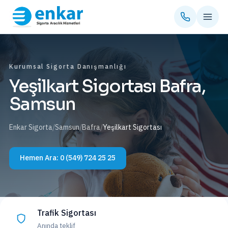
Kurumsal Sigorta Danışmanlığı
Yeşilkart Sigortası Bafra,
Samsun
Enkar Sigorta
/
Samsun
/
Bafra
/
Yeşilkart Sigortası
Hemen Ara:
0 (549) 724 25 25
Trafik Sigortası
Anında teklif