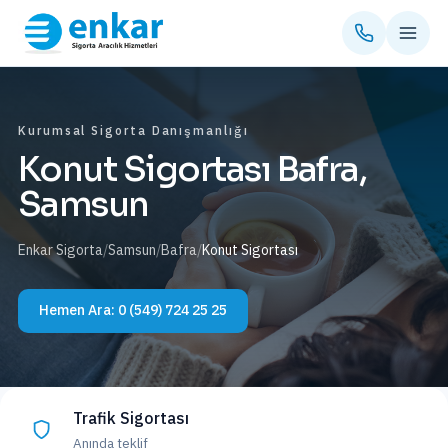
Kurumsal Sigorta Danışmanlığı
Konut Sigortası Bafra,
Samsun
Enkar Sigorta
/
Samsun
/
Bafra
/
Konut Sigortası
Hemen Ara:
0 (549) 724 25 25
Trafik Sigortası
Anında teklif