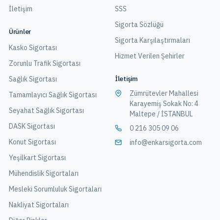
İletişim
SSS
Sigorta Sözlüğü
Ürünler
Sigorta Karşılaştırmaları
Kasko Sigortası
Hizmet Verilen Şehirler
Zorunlu Trafik Sigortası
İletişim
Sağlık Sigortası
Zümrütevler Mahallesi
Tamamlayıcı Sağlık Sigortası
Karayemiş Sokak No: 4
Seyahat Sağlık Sigortası
Maltepe / İSTANBUL
DASK Sigortası
0 216 305 09 06
Konut Sigortası
info@enkarsigorta.com
Yeşilkart Sigortası
Mühendislik Sigortaları
Mesleki Sorumluluk Sigortaları
Nakliyat Sigortaları