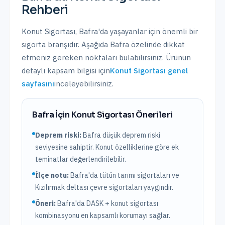
Rehberi
Konut Sigortası
,
Bafra
'da yaşayanlar için önemli bir
sigorta branşıdır. Aşağıda
Bafra
özelinde dikkat
etmeniz gereken noktaları bulabilirsiniz. Ürünün
detaylı kapsam bilgisi için
Konut Sigortası
genel
sayfasını
inceleyebilirsiniz.
Bafra
İçin
Konut Sigortası
Önerileri
Deprem riski:
Bafra
düşük
deprem riski
seviyesine sahiptir.
Konut özelliklerine göre ek
teminatlar değerlendirilebilir.
İlçe notu:
Bafra'da tütün tarımı sigortaları ve
Kızılırmak deltası çevre sigortaları yaygındır.
Öneri:
Bafra
'da DASK + konut sigortası
kombinasyonu en kapsamlı korumayı sağlar.