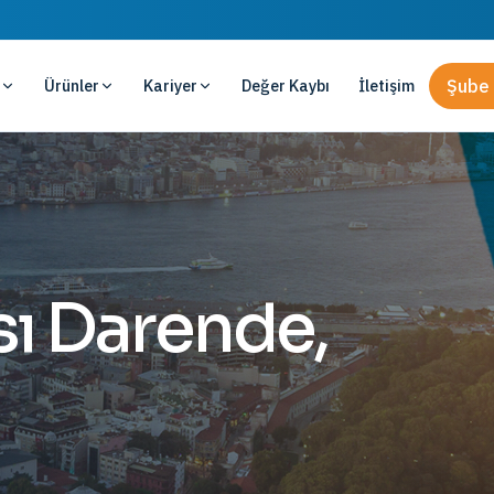
Ürünler
Kariyer
Değer Kaybı
İletişim
Şube 
ı Darende,