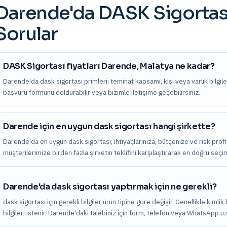
Darende
'da
DASK Sigortas
Sorular
DASK Sigortası fiyatları Darende, Malatya ne kadar?
Darende'da dask sigortası primleri; teminat kapsamı, kişi veya varlık bilgileri
başvuru formunu doldurabilir veya bizimle iletişime geçebilirsiniz.
Darende için en uygun dask sigortası hangi şirkette?
Darende'da en uygun dask sigortası; ihtiyaçlarınıza, bütçenize ve risk profi
müşterilerimize birden fazla şirketin teklifini karşılaştırarak en doğru seç
Darende'da dask sigortası yaptırmak için ne gerekli?
dask sigortası için gerekli bilgiler ürün tipine göre değişir. Genellikle kimli
bilgileri istenir. Darende'daki talebiniz için form, telefon veya WhatsApp üz