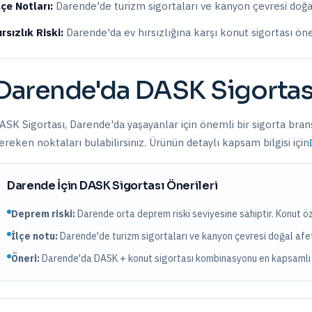
lçe Notları:
Darende'de turizm sigortaları ve kanyon çevresi doğal 
ırsızlık Riski:
Darende
'da ev hırsızlığına karşı konut sigortası ön
Darende
'da
DASK Sigortas
ASK Sigortası
,
Darende
'da yaşayanlar için önemli bir sigorta bran
ereken noktaları bulabilirsiniz. Ürünün detaylı kapsam bilgisi için
Darende
İçin
DASK Sigortası
Önerileri
Deprem riski:
Darende
orta
deprem riski seviyesine sahiptir.
Konut öz
İlçe notu:
Darende'de turizm sigortaları ve kanyon çevresi doğal afet
Öneri:
Darende
'da DASK + konut sigortası kombinasyonu en kapsamlı 