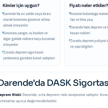
Kimler için uygun?
Fiyatı neler etkiler
Darende'da ev sahibi veya kiracı
Konutun bulunduğu mahall
olarak konutunu güvence altına
tipi ve bina yaşı
almak isteyenler
Darende'daki deprem ve 
Konutunu yangın, su baskını ve
hasarı riskleri
diğer günlük risklere karşı korumak
Zorunlu deprem poliçesi i
isteyenler
ve yapı bilgileri
Zorunlu deprem sigortasını
yenilemesi gereken konut sahipleri
Darende
'da
DASK Sigortas
eprem Riski:
Darende
,
orta
deprem riski seviyesine sahiptir.
Konu
eminatlar ayrıca değerlendirilebilir.