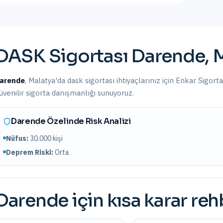
DASK Sigortası
Darende
,
M
arende
,
Malatya
'da
dask sigortası
ihtiyaçlarınız için Enkar Sigort
üvenilir sigorta danışmanlığı sunuyoruz.
Darende
Özelinde Risk Analizi
Nüfus:
30.000
kişi
Deprem Riski:
Orta
Darende
için kısa karar reh