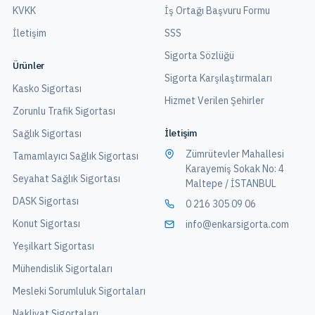
KVKK
İş Ortağı Başvuru Formu
İletişim
SSS
Sigorta Sözlüğü
Ürünler
Sigorta Karşılaştırmaları
Kasko Sigortası
Hizmet Verilen Şehirler
Zorunlu Trafik Sigortası
İletişim
Sağlık Sigortası
Zümrütevler Mahallesi
Tamamlayıcı Sağlık Sigortası
Karayemiş Sokak No: 4
Seyahat Sağlık Sigortası
Maltepe / İSTANBUL
DASK Sigortası
0 216 305 09 06
Konut Sigortası
info@enkarsigorta.com
Yeşilkart Sigortası
Mühendislik Sigortaları
Mesleki Sorumluluk Sigortaları
Nakliyat Sigortaları