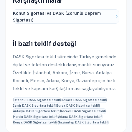
Karşılaştırmalar
Konut Sigortası vs DASK (Zorunlu Deprem
Sigortası)
İl bazlı teklif desteği
DASK Sigortası
teklif sürecinde Türkiye genelinde
dijital ve telefon destekli danışmanlık sunuyoruz.
Özellikle
İstanbul, Ankara, İzmir, Bursa, Antalya,
Kocaeli, Mersin, Adana, Konya, Gaziantep
için hızlı
teklif ve kapsam karşılaştırması sağlayabiliyoruz.
İstanbul
DASK Sigortası
teklifi
Ankara
DASK Sigortası
teklifi
İzmir
DASK Sigortası
teklifi
Bursa
DASK Sigortası
teklifi
Antalya
DASK Sigortası
teklifi
Kocaeli
DASK Sigortası
teklifi
Mersin
DASK Sigortası
teklifi
Adana
DASK Sigortası
teklifi
Konya
DASK Sigortası
teklifi
Gaziantep
DASK Sigortası
teklifi