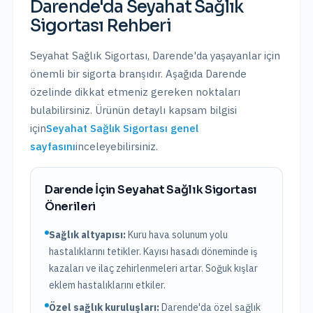
Darende
'da
Seyahat Sağlık
Sigortası
Rehberi
Seyahat Sağlık Sigortası
,
Darende
'da yaşayanlar için
önemli bir sigorta branşıdır. Aşağıda
Darende
özelinde dikkat etmeniz gereken noktaları
bulabilirsiniz. Ürünün detaylı kapsam bilgisi
için
Seyahat Sağlık Sigortası
genel
sayfasını
inceleyebilirsiniz.
Darende
İçin
Seyahat Sağlık Sigortası
Önerileri
Sağlık altyapısı:
Kuru hava solunum yolu
hastalıklarını tetikler. Kayısı hasadı döneminde iş
kazaları ve ilaç zehirlenmeleri artar. Soğuk kışlar
eklem hastalıklarını etkiler.
Özel sağlık kuruluşları:
Darende
'da
özel sağlık