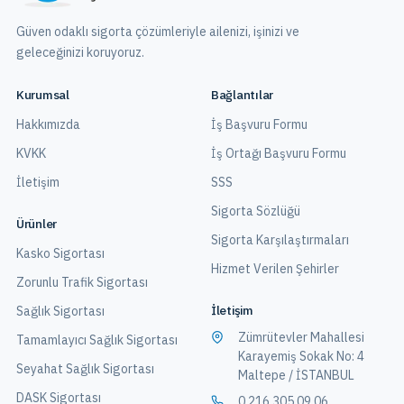
Güven odaklı sigorta çözümleriyle ailenizi, işinizi ve
geleceğinizi koruyoruz.
Kurumsal
Bağlantılar
Hakkımızda
İş Başvuru Formu
KVKK
İş Ortağı Başvuru Formu
İletişim
SSS
Sigorta Sözlüğü
Ürünler
Sigorta Karşılaştırmaları
Kasko Sigortası
Hizmet Verilen Şehirler
Zorunlu Trafik Sigortası
İletişim
Sağlık Sigortası
Zümrütevler Mahallesi
Tamamlayıcı Sağlık Sigortası
Karayemiş Sokak No: 4
Seyahat Sağlık Sigortası
Maltepe / İSTANBUL
DASK Sigortası
0 216 305 09 06