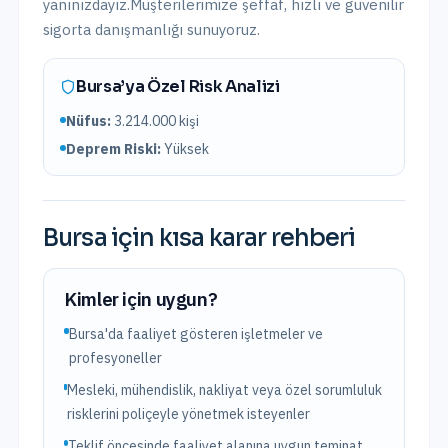
yanınızdayız.
Müşterilerimize şeffaf, hızlı ve güvenilir
sigorta danışmanlığı sunuyoruz.
Bursa
’ya Özel Risk Analizi
Nüfus:
3.214.000
kişi
Deprem Riski:
Yüksek
Bursa
için kısa karar rehberi
Kimler için uygun?
Bursa'da faaliyet gösteren işletmeler ve
profesyoneller
Mesleki, mühendislik, nakliyat veya özel sorumluluk
risklerini poliçeyle yönetmek isteyenler
Teklif öncesinde faaliyet alanına uygun teminat