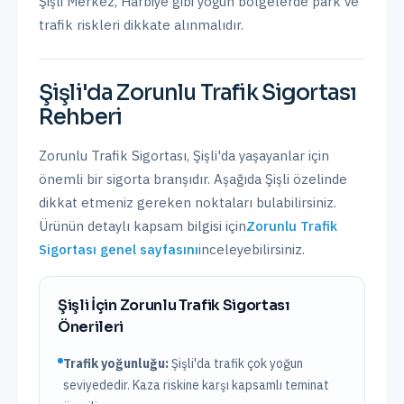
Şişli Merkez, Harbiye
gibi yoğun bölgelerde park ve
trafik riskleri dikkate alınmalıdır.
Şişli
'da
Zorunlu Trafik Sigortası
Rehberi
Zorunlu Trafik Sigortası
,
Şişli
'da yaşayanlar için
önemli bir sigorta branşıdır. Aşağıda
Şişli
özelinde
dikkat etmeniz gereken noktaları bulabilirsiniz.
Ürünün detaylı kapsam bilgisi için
Zorunlu Trafik
Sigortası
genel sayfasını
inceleyebilirsiniz.
Şişli
İçin
Zorunlu Trafik Sigortası
Önerileri
Trafik yoğunluğu:
Şişli
'da trafik
çok yoğun
seviyededir. Kaza riskine karşı kapsamlı teminat