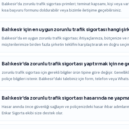
Balıkesir'da zorunlu trafik sigortası primleri; teminat kapsamı, kişi veya varlık
kısa başvuru formunu doldurabilir veya bizimle iletişime geçebilirsiniz.
Balıkesir için en uygun zorunlu trafik sigortası hangi şi
Balıkesir'da en uygun zorunlu trafik sigortası; ihtiyaçlarınıza, bütçenize ve 
müşterilerimize birden fazla şirketin teklifini karşılaştırarak en doğru seç
Balıkesir'da zorunlu trafik sigortası yaptırmak için ne g
zorunlu trafik sigortası için gerekli bilgiler ürün tipine göre değişir. Genelli
poliçe bilgileri istenir. Balıkesir'daki talebiniz için form, telefon veya Wha
Balıkesir'da zorunlu trafik sigortası hasarında ne yapm
Hasar anında önce güvenliği sağlayın ve poliçenizdeki hasar ihbar adımları
Enkar Sigorta ekibi size destek olur.