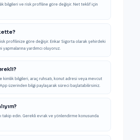
 bilgileri ve risk profiline göre değişir. Net teklif için
rkette?
risk profilinize göre değişir. Enkar Sigorta olarak şehirdeki
imi yapmalarına yardımcı oluyoruz.
erekli?
kle kimlik bilgileri, araç ruhsatı, konut adresi veya mevcut
tsApp üzerinden bilgi paylaşarak süreci başlatabilirsiniz.
alıyım?
nı takip edin. Gerekli evrak ve yönlendirme konusunda