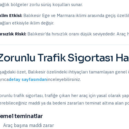
ağlık bölgeler zorlu sürüş koşulları sunar.
klim Etkisi:
Balıkesir Ege ve Marmara iklimi arasında geçiş özellikl
ağları etkisiyle iklim değişir.
ırsızlık Riski:
Balıkesir
’da hırsızlık oranı
düşük
seviyededir. Araç h
Zorunlu Trafik Sigortası
Ha
şağıdaki özet,
Balıkesir
özelindeki ihtiyaçları tamamlayan genel ü
yrıca
detay sayfasından
inceleyebilirsiniz.
orunlu trafik sigortası, trafiğe çıkan her araç için yasal olarak y
erebileceğiniz maddi ya da bedeni zararları teminat altına alan pol
emel teminatlar
Araç başına maddi zarar