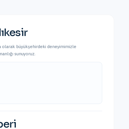
ıkesir
a olarak
büyükşehirdeki
deneyimimizle
şmanlığı sunuyoruz.
beri