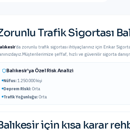
Zorunlu Trafik Sigortası
Bal
alıkesir
’da
zorunlu trafik sigortası
ihtiyaçlarınız için Enkar Sigort
anınızdayız.
Müşterilerimize şeffaf, hızlı ve güvenilir sigorta danı
Balıkesir
’ya Özel Risk Analizi
Nüfus:
1.250.000
kişi
Deprem Riski:
Orta
Trafik Yoğunluğu:
Orta
Balıkesir
için kısa karar reh