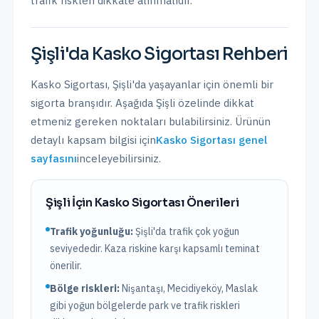
trafik riskleri dikkate alınmalıdır.
Şişli
'da
Kasko Sigortası
Rehberi
Kasko Sigortası
,
Şişli
'da yaşayanlar için önemli bir
sigorta branşıdır. Aşağıda
Şişli
özelinde dikkat
etmeniz gereken noktaları bulabilirsiniz. Ürünün
detaylı kapsam bilgisi için
Kasko Sigortası
genel
sayfasını
inceleyebilirsiniz.
Şişli
İçin
Kasko Sigortası
Önerileri
Trafik yoğunluğu:
Şişli
'da trafik
çok yoğun
seviyededir. Kaza riskine karşı kapsamlı teminat
önerilir.
Bölge riskleri:
Nişantaşı, Mecidiyeköy, Maslak
gibi yoğun bölgelerde park ve trafik riskleri