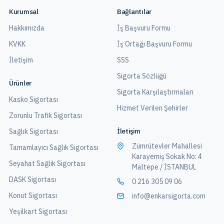
Kurumsal
Bağlantılar
Hakkımızda
İş Başvuru Formu
KVKK
İş Ortağı Başvuru Formu
İletişim
SSS
Sigorta Sözlüğü
Ürünler
Sigorta Karşılaştırmaları
Kasko Sigortası
Hizmet Verilen Şehirler
Zorunlu Trafik Sigortası
İletişim
Sağlık Sigortası
Zümrütevler Mahallesi
Tamamlayıcı Sağlık Sigortası
Karayemiş Sokak No: 4
Seyahat Sağlık Sigortası
Maltepe / İSTANBUL
DASK Sigortası
0 216 305 09 06
Konut Sigortası
info@enkarsigorta.com
Yeşilkart Sigortası