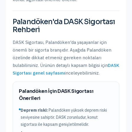
Palandöken
'da
DASK Sigortası
Rehberi
DASK Sigortası
,
Palandöken
'da yaşayanlar için
önemli bir sigorta branşıdır. Aşağıda
Palandöken
özelinde dikkat etmeniz gereken noktaları
bulabilirsiniz. Ürünün detaylı kapsam bilgisi için
DASK
Sigortası
genel sayfasını
inceleyebilirsiniz.
Palandöken
İçin
DASK Sigortası
Önerileri
Deprem riski:
Palandöken
yüksek
deprem riski
seviyesine sahiptir.
DASK zorunludur, konut
sigortası ile kapsam genişletilmelidir.