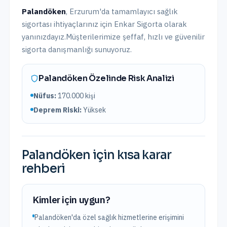
Palandöken
,
Erzurum
'da
tamamlayıcı sağlık
sigortası
ihtiyaçlarınız için Enkar Sigorta olarak
yanınızdayız.
Müşterilerimize şeffaf, hızlı ve güvenilir
sigorta danışmanlığı sunuyoruz.
Palandöken
Özelinde Risk Analizi
Nüfus:
170.000
kişi
Deprem Riski:
Yüksek
Palandöken
için kısa karar
rehberi
Kimler için uygun?
Palandöken'da özel sağlık hizmetlerine erişimini