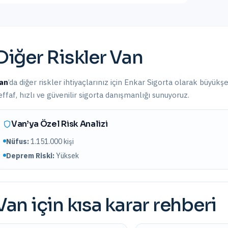
Diğer Riskler
Van
an
’da
diğer riskler
ihtiyaçlarınız için Enkar Sigorta olarak
büyükşe
effaf, hızlı ve güvenilir sigorta danışmanlığı sunuyoruz.
Van
’ya Özel Risk Analizi
Nüfus:
1.151.000
kişi
Deprem Riski:
Yüksek
Van
için kısa karar rehberi