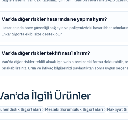
bilgileri istenir. Van'daki talebiniz için form, telefon veya WhatsApp üzerind
Van'da diğer riskler hasarında ne yapmalıyım?
Hasar anında önce güvenliği sağlayın ve poliçenizdeki hasar ihbar adımları
Enkar Sigorta ekibi size destek olur.
Van'da diğer riskler teklifi nasıl alırım?
Van'da diğer riskler teklifi almak için web sitemizdeki formu doldurabilir,
bırakabilirsiniz. Ürün ve ihtiyaç bilgilerinizi paylaştıktan sonra uygun seçene
Van
’da İlgili Ürünler
ühendislik Sigortaları
Mesleki Sorumluluk Sigortaları
Nakliyat Si