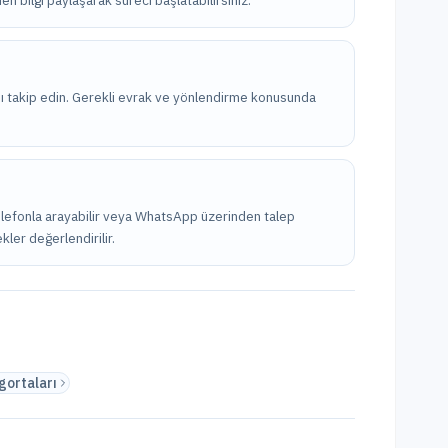
en bilgi paylaşarak süreci başlatabilirsiniz.
nı takip edin. Gerekli evrak ve yönlendirme konusunda
 telefonla arayabilir veya WhatsApp üzerinden talep
kler değerlendirilir.
gortaları