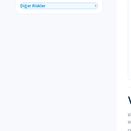
Diğer Riskler
V
Y
ç