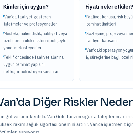
Kimler için uygun?
Fiyatı neler etkiler
Van'da faaliyet gösteren
Faaliyet konusu, risk büy
işletmeler ve profesyoneller
teminat limitleri
Mesleki, mühendislik, nakliyat veya
Sözleşme, proje veya mes
özel sorumluluk risklerini poliçeyle
faaliyet kapsamı
yönetmek isteyenler
Van'daki operasyon yoğu
Teklif öncesinde faaliyet alanına
iş süreçlerine bağlı özel r
uygun teminat yapısını
netleştirmek isteyen kurumlar
Van
’da
Diğer Riskler
Neden
an göl ve sınır kentidir. Van Gölü turizmi sigorta taleplerini artırır.
üksek rakım sağlık sigortası önemini artırır.
Van
’da işletmeniz iç
özümleri sunuyoruz.