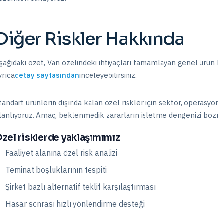
Diğer Riskler
Hakkında
şağıdaki özet,
Van
özelindeki ihtiyaçları tamamlayan genel ürün b
yrıca
detay sayfasından
inceleyebilirsiniz.
tandart ürünlerin dışında kalan özel riskler için sektör, operasy
lanlıyoruz. Amaç, beklenmedik zararların işletme dengenizi boz
zel risklerde yaklaşımımız
Faaliyet alanına özel risk analizi
Teminat boşluklarının tespiti
Şirket bazlı alternatif teklif karşılaştırması
Hasar sonrası hızlı yönlendirme desteği