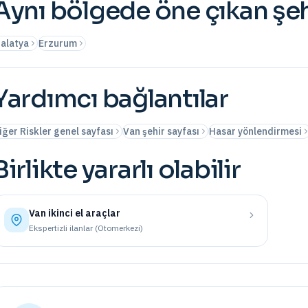
Aynı bölgede öne çıkan şeh
alatya
Erzurum
Yardımcı bağlantılar
iğer Riskler genel sayfası
Van şehir sayfası
Hasar yönlendirmesi
Birlikte yararlı olabilir
Van
ikinci el araçlar
Ekspertizli ilanlar (Otomerkezi)