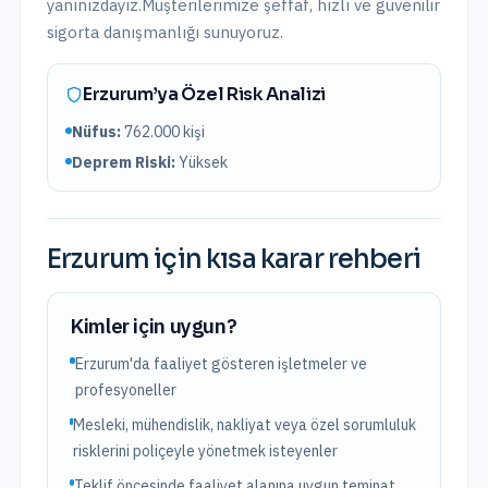
yanınızdayız.
Müşterilerimize şeffaf, hızlı ve güvenilir
sigorta danışmanlığı sunuyoruz.
Erzurum
’ya Özel Risk Analizi
Nüfus:
762.000
kişi
Deprem Riski:
Yüksek
Erzurum
için kısa karar rehberi
Kimler için uygun?
Erzurum'da faaliyet gösteren işletmeler ve
profesyoneller
Mesleki, mühendislik, nakliyat veya özel sorumluluk
risklerini poliçeyle yönetmek isteyenler
Teklif öncesinde faaliyet alanına uygun teminat