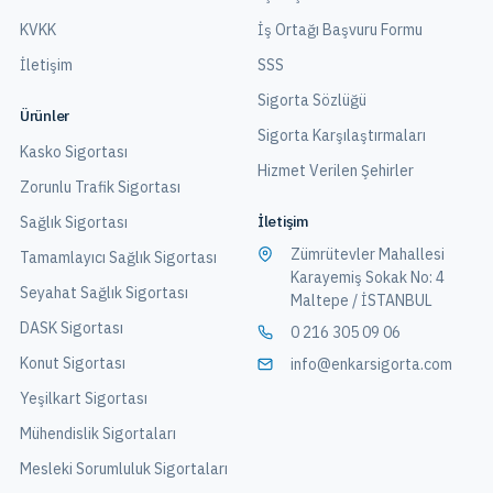
KVKK
İş Ortağı Başvuru Formu
İletişim
SSS
Sigorta Sözlüğü
Ürünler
Sigorta Karşılaştırmaları
Kasko Sigortası
Hizmet Verilen Şehirler
Zorunlu Trafik Sigortası
İletişim
Sağlık Sigortası
Zümrütevler Mahallesi
Tamamlayıcı Sağlık Sigortası
Karayemiş Sokak No: 4
Seyahat Sağlık Sigortası
Maltepe / İSTANBUL
DASK Sigortası
0 216 305 09 06
Konut Sigortası
info@enkarsigorta.com
Yeşilkart Sigortası
Mühendislik Sigortaları
Mesleki Sorumluluk Sigortaları