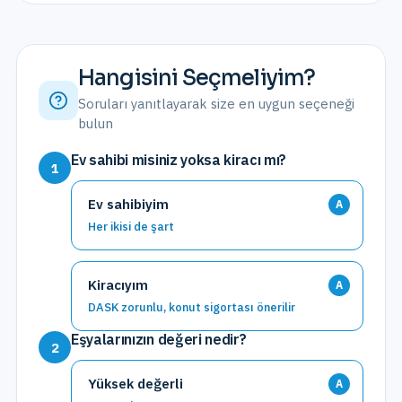
Hangisini Seçmeliyim?
Soruları yanıtlayarak size en uygun seçeneği
bulun
Ev sahibi misiniz yoksa kiracı mı?
1
Ev sahibiyim
A
Her ikisi de şart
Kiracıyım
A
DASK zorunlu, konut sigortası önerilir
Eşyalarınızın değeri nedir?
2
Yüksek değerli
A