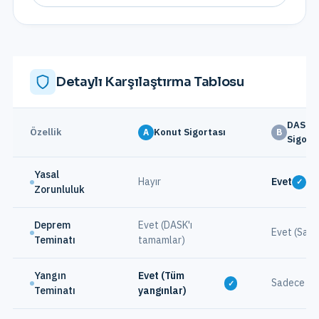
Detaylı Karşılaştırma Tablosu
DASK (
Özellik
Konut Sigortası
A
B
Sigorta
Yasal
Hayır
Evet
✓
Zorunluluk
Deprem
Evet (DASK'ı
Evet (Sade
Teminatı
tamamlar)
Yangın
Evet (Tüm
Sadece de
✓
Teminatı
yangınlar)