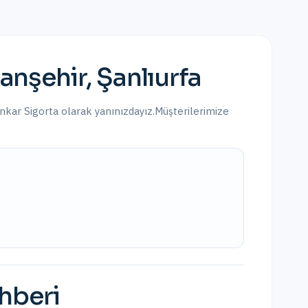
ranşehir
,
Şanlıurfa
Enkar Sigorta olarak yanınızdayız.
Müşterilerimize
ehberi