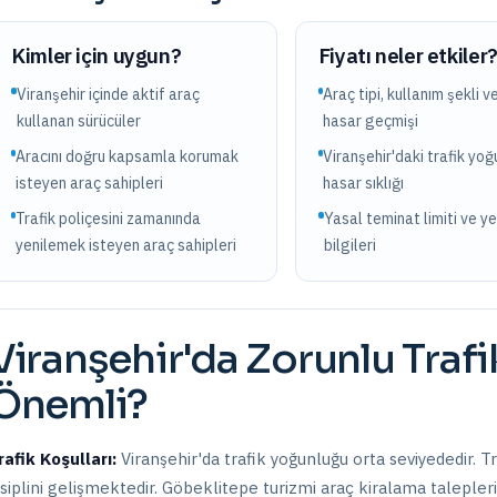
Kimler için uygun?
Fiyatı neler etkiler
Viranşehir içinde aktif araç
Araç tipi, kullanım şekli v
kullanan sürücüler
hasar geçmişi
Aracını doğru kapsamla korumak
Viranşehir'daki trafik yo
isteyen araç sahipleri
hasar sıklığı
Trafik poliçesini zamanında
Yasal teminat limiti ve y
yenilemek isteyen araç sahipleri
bilgileri
Viranşehir
'da
Zorunlu Trafi
Önemli?
rafik Koşulları:
Viranşehir
'da trafik yoğunluğu
orta
seviyededir.
Tr
isiplini gelişmektedir. Göbeklitepe turizmi araç kiralama taleplerini