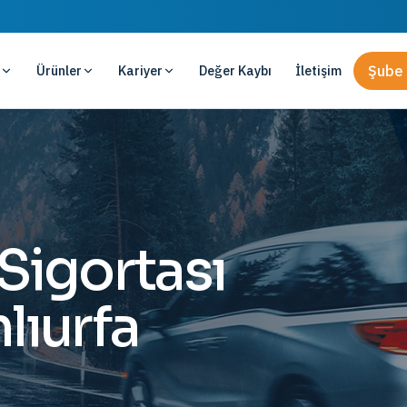
Ürünler
Kariyer
Değer Kaybı
İletişim
Şube 
 Sigortası
lıurfa