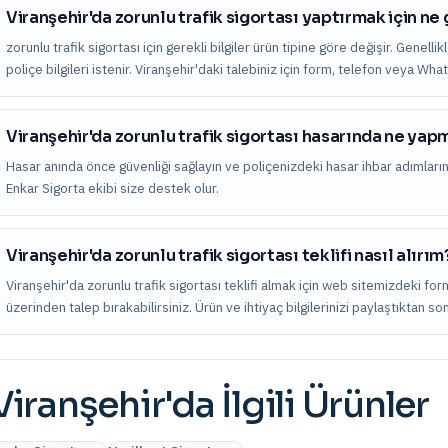
Viranşehir'da zorunlu trafik sigortası yaptırmak için ne
zorunlu trafik sigortası için gerekli bilgiler ürün tipine göre değişir. Genelli
poliçe bilgileri istenir. Viranşehir'daki talebiniz için form, telefon veya Wh
Viranşehir'da zorunlu trafik sigortası hasarında ne yap
Hasar anında önce güvenliği sağlayın ve poliçenizdeki hasar ihbar adımları
Enkar Sigorta ekibi size destek olur.
Viranşehir'da zorunlu trafik sigortası teklifi nasıl alırım
Viranşehir'da zorunlu trafik sigortası teklifi almak için web sitemizdeki fo
üzerinden talep bırakabilirsiniz. Ürün ve ihtiyaç bilgilerinizi paylaştıktan s
Viranşehir
'da İlgili Ürünler