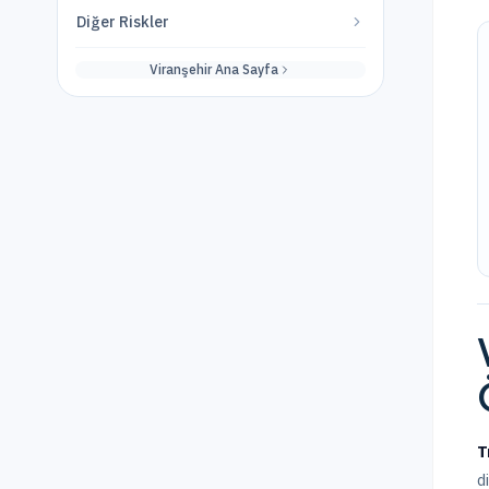
Diğer Riskler
Viranşehir
Ana Sayfa
T
d