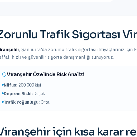
Zorunlu Trafik Sigortası
Vi
iranşehir
,
Şanlıurfa
'da
zorunlu trafik sigortası
ihtiyaçlarınız için 
effaf, hızlı ve güvenilir sigorta danışmanlığı sunuyoruz.
Viranşehir
Özelinde Risk Analizi
Nüfus:
200.000
kişi
Deprem Riski:
Düşük
Trafik Yoğunluğu:
Orta
Viranşehir
için kısa karar r