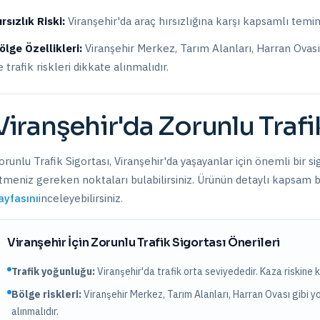
ırsızlık Riski:
Viranşehir
'da araç hırsızlığına karşı kapsamlı temina
ölge Özellikleri:
Viranşehir Merkez, Tarım Alanları, Harran Ovası,
e trafik riskleri dikkate alınmalıdır.
Viranşehir
'da
Zorunlu Trafi
orunlu Trafik Sigortası
,
Viranşehir
'da yaşayanlar için önemli bir s
tmeniz gereken noktaları bulabilirsiniz. Ürünün detaylı kapsam bil
ayfasını
inceleyebilirsiniz.
Viranşehir
İçin
Zorunlu Trafik Sigortası
Önerileri
Trafik yoğunluğu:
Viranşehir
'da trafik
orta
seviyededir. Kaza riskine k
Bölge riskleri:
Viranşehir Merkez, Tarım Alanları, Harran Ovası
gibi y
alınmalıdır.