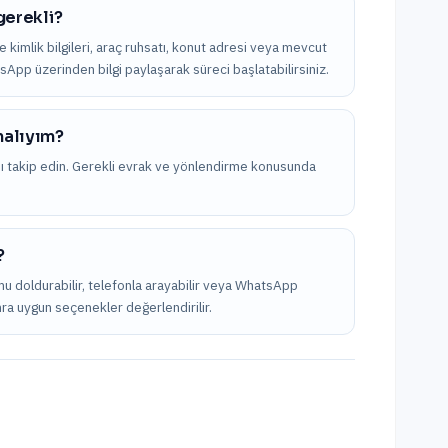
 gerekli?
kle kimlik bilgileri, araç ruhsatı, konut adresi veya mevcut
atsApp üzerinden bilgi paylaşarak süreci başlatabilirsiniz.
malıyım?
nı takip edin. Gerekli evrak ve yönlendirme konusunda
?
rmu doldurabilir, telefonla arayabilir veya WhatsApp
onra uygun seçenekler değerlendirilir.