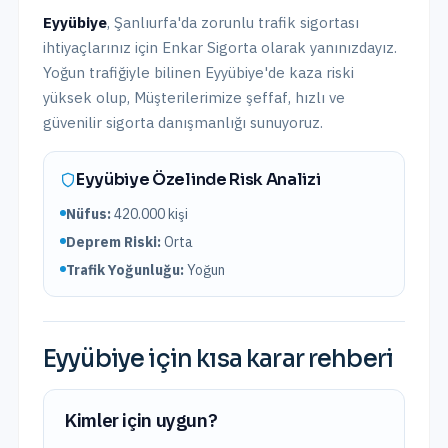
Eyyübiye
,
Şanlıurfa
'da
zorunlu trafik sigortası
ihtiyaçlarınız için Enkar Sigorta olarak yanınızdayız.
Yoğun trafiğiyle bilinen Eyyübiye'de kaza riski
yüksek olup,
Müşterilerimize şeffaf, hızlı ve
güvenilir sigorta danışmanlığı sunuyoruz.
Eyyübiye
Özelinde Risk Analizi
Nüfus:
420.000
kişi
Deprem Riski:
Orta
Trafik Yoğunluğu:
Yoğun
Eyyübiye
için kısa karar rehberi
Kimler için uygun?