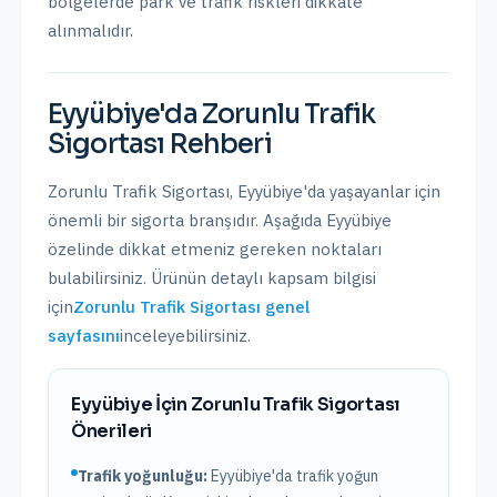
bölgelerde park ve trafik riskleri dikkate
alınmalıdır.
Eyyübiye
'da
Zorunlu Trafik
Sigortası
Rehberi
Zorunlu Trafik Sigortası
,
Eyyübiye
'da yaşayanlar için
önemli bir sigorta branşıdır. Aşağıda
Eyyübiye
özelinde dikkat etmeniz gereken noktaları
bulabilirsiniz. Ürünün detaylı kapsam bilgisi
için
Zorunlu Trafik Sigortası
genel
sayfasını
inceleyebilirsiniz.
Eyyübiye
İçin
Zorunlu Trafik Sigortası
Önerileri
Trafik yoğunluğu:
Eyyübiye
'da trafik
yoğun