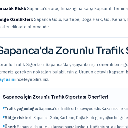
ırsızlık Riski:
Sapanca
'da araç hırsızlığına karşı kapsamlı teminat
ölge Özellikleri:
Sapanca Gölü, Kartepe, Doğa Park, Göl Kenarı,
iskleri dikkate alınmalıdır.
Sapanca
'da
Zorunlu Trafik 
orunlu Trafik Sigortası
,
Sapanca
'da yaşayanlar için önemli bir sig
tmeniz gereken noktaları bulabilirsiniz. Ürünün detaylı kapsam bil
ayfasını
inceleyebilirsiniz.
Sapanca
İçin
Zorunlu Trafik Sigortası
Önerileri
Trafik yoğunluğu:
Sapanca
'da trafik
orta
seviyededir. Kaza riskine ka
Bölge riskleri:
Sapanca Gölü, Kartepe, Doğa Park
gibi yoğun bölgelerd
Öneri:
Sapanca
'da araç kullanıyorsanız kasko + trafik sigortası kom