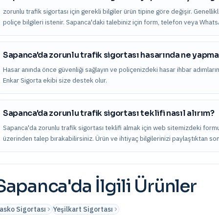
zorunlu trafik sigortası için gerekli bilgiler ürün tipine göre değişir. Genelli
poliçe bilgileri istenir. Sapanca'daki talebiniz için form, telefon veya What
Sapanca'da zorunlu trafik sigortası hasarında ne yapm
Hasar anında önce güvenliği sağlayın ve poliçenizdeki hasar ihbar adımları
Enkar Sigorta ekibi size destek olur.
Sapanca'da zorunlu trafik sigortası teklifi nasıl alırım?
Sapanca'da zorunlu trafik sigortası teklifi almak için web sitemizdeki form
üzerinden talep bırakabilirsiniz. Ürün ve ihtiyaç bilgilerinizi paylaştıktan s
Sapanca
'da İlgili Ürünler
asko Sigortası
Yeşilkart Sigortası