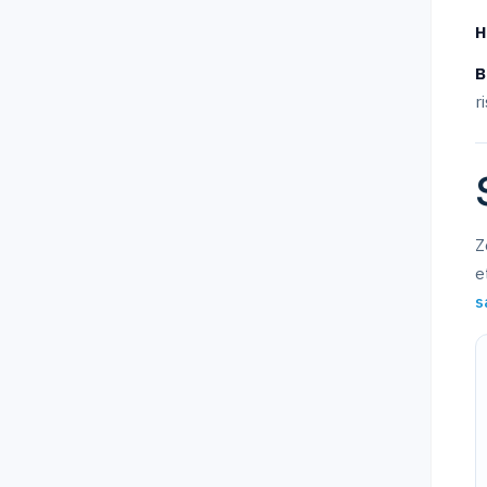
H
B
r
Z
e
s