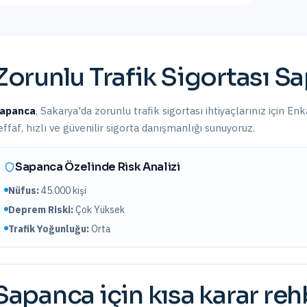
Zorunlu Trafik Sigortası
Sa
apanca
,
Sakarya
'da
zorunlu trafik sigortası
ihtiyaçlarınız için En
effaf, hızlı ve güvenilir sigorta danışmanlığı sunuyoruz.
Sapanca
Özelinde Risk Analizi
Nüfus:
45.000
kişi
Deprem Riski:
Çok Yüksek
Trafik Yoğunluğu:
Orta
Sapanca
için kısa karar reh