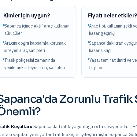
Kimler için uygun?
Fiyatı neler etkiler
Sapanca içinde aktif araç kullanan
Araç tipi, kullanım şekli v
sürücüler
hasar geçmişi
Aracını doğru kapsamla korumak
Sapanca'daki trafik yoğu
isteyen araç sahipleri
hasar sıklığı
Trafik poliçesini zamanında
Yasal teminat limiti ve y
yenilemek isteyen araç sahipleri
bilgileri
Sapanca
'da
Zorunlu Trafik 
Önemli?
rafik Koşulları:
Sapanca
'da trafik yoğunluğu
orta
seviyededir.
TEM
onrası yapılan yeni yollar trafik akışını iyileştirmiştir. Sapanca Gö