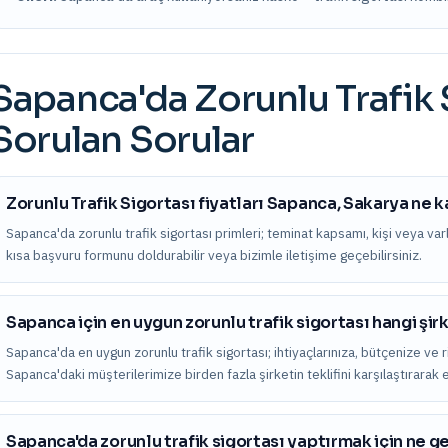
Sapanca
'da
Zorunlu Trafik 
Sorulan Sorular
Zorunlu Trafik Sigortası fiyatları Sapanca, Sakarya ne 
Sapanca'da zorunlu trafik sigortası primleri; teminat kapsamı, kişi veya varlık 
kısa başvuru formunu doldurabilir veya bizimle iletişime geçebilirsiniz.
Sapanca için en uygun zorunlu trafik sigortası hangi şir
Sapanca'da en uygun zorunlu trafik sigortası; ihtiyaçlarınıza, bütçenize ve r
Sapanca'daki müşterilerimize birden fazla şirketin teklifini karşılaştırara
Sapanca'da zorunlu trafik sigortası yaptırmak için ne g