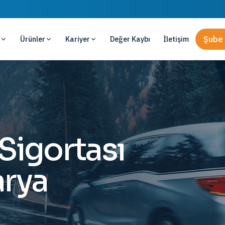
Ürünler
Kariyer
Değer Kaybı
İletişim
Şube 
 Sigortası
arya