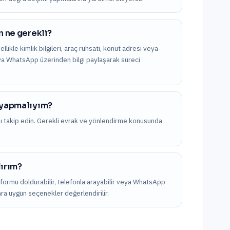
n ne gerekli?
ellikle kimlik bilgileri, araç ruhsatı, konut adresi veya
 veya WhatsApp üzerinden bilgi paylaşarak süreci
e yapmalıyım?
nı takip edin. Gerekli evrak ve yönlendirme konusunda
lırım?
i formu doldurabilir, telefonla arayabilir veya WhatsApp
onra uygun seçenekler değerlendirilir.