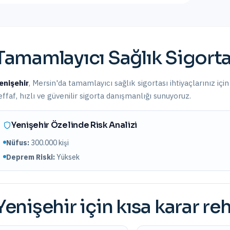
Tamamlayıcı Sağlık Sigorta
enişehir
,
Mersin
'da
tamamlayıcı sağlık sigortası
ihtiyaçlarınız içi
effaf, hızlı ve güvenilir sigorta danışmanlığı sunuyoruz.
Yenişehir
Özelinde Risk Analizi
Nüfus:
300.000
kişi
Deprem Riski:
Yüksek
Yenişehir
için kısa karar re