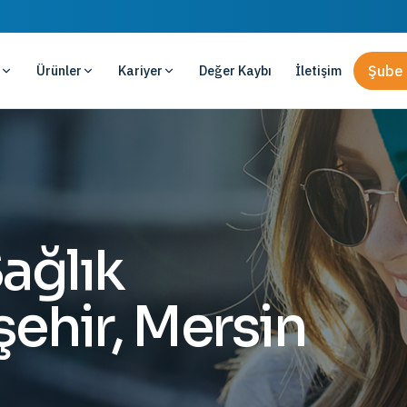
Ürünler
Kariyer
Değer Kaybı
İletişim
Şube 
ağlık
şehir, Mersin