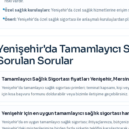
riski vardır.
Özel sağlık kuruluşları:
Yenişehir
'da
özel sağlık hizmetlerine erişim
Öneri:
Yenişehir
'da özel sağlık sigortası ile anlaşmalı kuruluşlardan pla
Yenişehir
'da
Tamamlayıcı S
Sorulan Sorular
Tamamlayıcı Sağlık Sigortası fiyatları Yenişehir, Mersi
Yenişehir'da tamamlayıcı sağlık sigortası primleri; teminat kapsamı, kişi veya 
için kısa başvuru formunu doldurabilir veya bizimle iletişime geçebilirsiniz.
Yenişehir için en uygun tamamlayıcı sağlık sigortası ha
Yenişehir'da en uygun tamamlayıcı sağlık sigortası; ihtiyaçlarınıza, bütçenize
Yenişehir'daki müşterilerimize birden fazla şirketin teklifini karşılaştırar