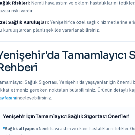
ağlık Riskleri:
Nemli hava astım ve eklem hastalıklarını tetikler. G
azası riski vardır.
zel Sağlık Kuruluşları:
Yenişehir
'da
özel sağlık hizmetlerine er
u kuruluşlardan planlı şekilde yararlanabilirsiniz.
Yenişehir
'da
Tamamlayıcı S
Rehberi
amamlayıcı Sağlık Sigortası
,
Yenişehir
'da yaşayanlar için önemli b
ikkat etmeniz gereken noktaları bulabilirsiniz. Ürünün detaylı kap
ayfasını
inceleyebilirsiniz.
Yenişehir
İçin
Tamamlayıcı Sağlık Sigortası
Önerileri
Sağlık altyapısı:
Nemli hava astım ve eklem hastalıklarını tetikler. Güne