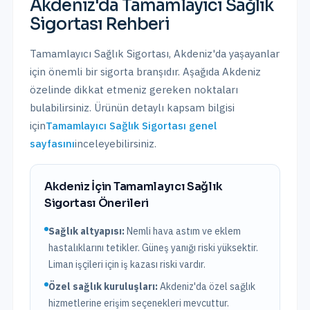
Akdeniz
'da
Tamamlayıcı Sağlık
Sigortası
Rehberi
Tamamlayıcı Sağlık Sigortası
,
Akdeniz
'da yaşayanlar
için önemli bir sigorta branşıdır. Aşağıda
Akdeniz
özelinde dikkat etmeniz gereken noktaları
bulabilirsiniz. Ürünün detaylı kapsam bilgisi
için
Tamamlayıcı Sağlık Sigortası
genel
sayfasını
inceleyebilirsiniz.
Akdeniz
İçin
Tamamlayıcı Sağlık
Sigortası
Önerileri
Sağlık altyapısı:
Nemli hava astım ve eklem
hastalıklarını tetikler. Güneş yanığı riski yüksektir.
Liman işçileri için iş kazası riski vardır.
Özel sağlık kuruluşları:
Akdeniz
'da
özel sağlık
hizmetlerine erişim seçenekleri mevcuttur.