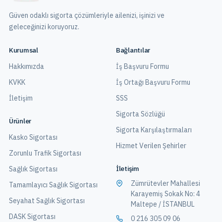
Güven odaklı sigorta çözümleriyle ailenizi, işinizi ve
geleceğinizi koruyoruz.
Kurumsal
Bağlantılar
Hakkımızda
İş Başvuru Formu
KVKK
İş Ortağı Başvuru Formu
İletişim
SSS
Sigorta Sözlüğü
Ürünler
Sigorta Karşılaştırmaları
Kasko Sigortası
Hizmet Verilen Şehirler
Zorunlu Trafik Sigortası
İletişim
Sağlık Sigortası
Zümrütevler Mahallesi
Tamamlayıcı Sağlık Sigortası
Karayemiş Sokak No: 4
Seyahat Sağlık Sigortası
Maltepe / İSTANBUL
DASK Sigortası
0 216 305 09 06