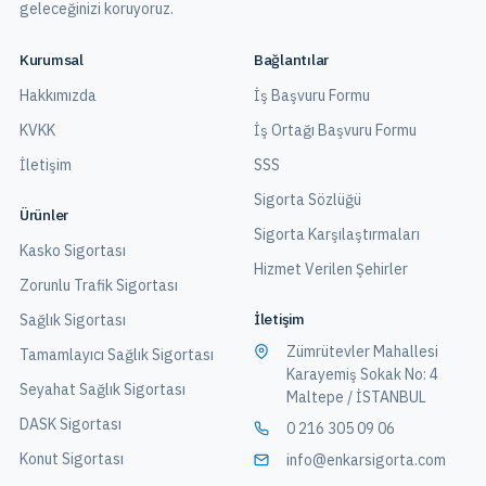
geleceğinizi koruyoruz.
Kurumsal
Bağlantılar
Hakkımızda
İş Başvuru Formu
KVKK
İş Ortağı Başvuru Formu
İletişim
SSS
Sigorta Sözlüğü
Ürünler
Sigorta Karşılaştırmaları
Kasko Sigortası
Hizmet Verilen Şehirler
Zorunlu Trafik Sigortası
İletişim
Sağlık Sigortası
Zümrütevler Mahallesi
Tamamlayıcı Sağlık Sigortası
Karayemiş Sokak No: 4
Seyahat Sağlık Sigortası
Maltepe / İSTANBUL
DASK Sigortası
0 216 305 09 06
Konut Sigortası
info@enkarsigorta.com