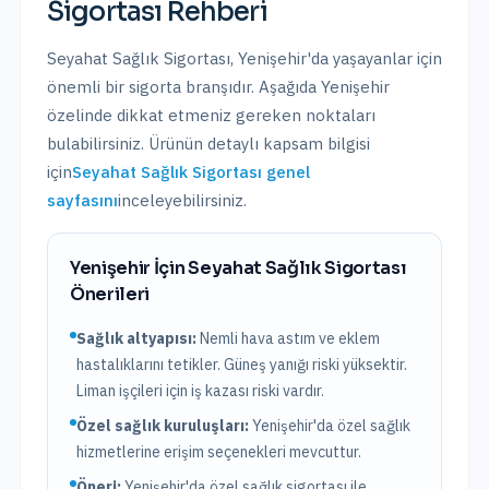
Sigortası
Rehberi
Seyahat Sağlık Sigortası
,
Yenişehir
'da yaşayanlar için
önemli bir sigorta branşıdır. Aşağıda
Yenişehir
özelinde dikkat etmeniz gereken noktaları
bulabilirsiniz. Ürünün detaylı kapsam bilgisi
için
Seyahat Sağlık Sigortası
genel
sayfasını
inceleyebilirsiniz.
Yenişehir
İçin
Seyahat Sağlık Sigortası
Önerileri
Sağlık altyapısı:
Nemli hava astım ve eklem
hastalıklarını tetikler. Güneş yanığı riski yüksektir.
Liman işçileri için iş kazası riski vardır.
Özel sağlık kuruluşları:
Yenişehir
'da
özel sağlık
hizmetlerine erişim seçenekleri mevcuttur.
Öneri:
Yenişehir
'da özel sağlık sigortası ile