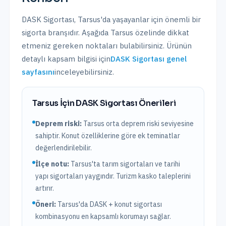
DASK Sigortası
,
Tarsus
'da yaşayanlar için önemli bir
sigorta branşıdır. Aşağıda
Tarsus
özelinde dikkat
etmeniz gereken noktaları bulabilirsiniz. Ürünün
detaylı kapsam bilgisi için
DASK Sigortası
genel
sayfasını
inceleyebilirsiniz.
Tarsus
İçin
DASK Sigortası
Önerileri
Deprem riski:
Tarsus
orta
deprem riski seviyesine
sahiptir.
Konut özelliklerine göre ek teminatlar
değerlendirilebilir.
İlçe notu:
Tarsus'ta tarım sigortaları ve tarihi
yapı sigortaları yaygındır. Turizm kasko taleplerini
artırır.
Öneri:
Tarsus
'da DASK + konut sigortası
kombinasyonu en kapsamlı korumayı sağlar.