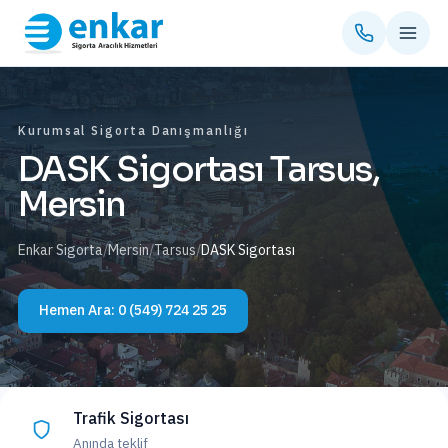
Kurumsal Sigorta Danışmanlığı
DASK Sigortası Tarsus,
Mersin
Enkar Sigorta
/
Mersin
/
Tarsus
/
DASK Sigortası
Hemen Ara:
0 (549) 724 25 25
Trafik Sigortası
Anında teklif