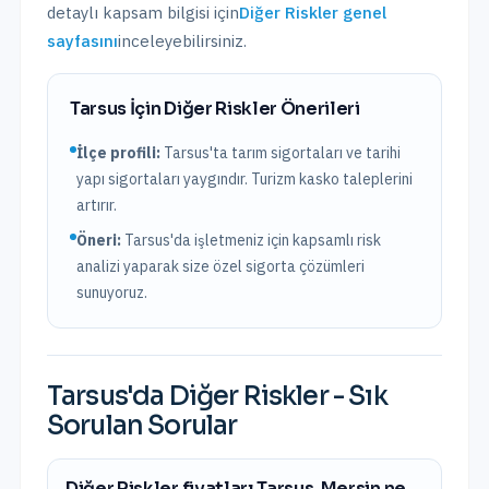
detaylı kapsam bilgisi için
Diğer Riskler
genel
sayfasını
inceleyebilirsiniz.
Tarsus
İçin
Diğer Riskler
Önerileri
İlçe profili:
Tarsus'ta tarım sigortaları ve tarihi
yapı sigortaları yaygındır. Turizm kasko taleplerini
artırır.
Öneri:
Tarsus
'da işletmeniz için kapsamlı risk
analizi yaparak size özel sigorta çözümleri
sunuyoruz.
Tarsus
'da
Diğer Riskler
- Sık
Sorulan Sorular
Diğer Riskler fiyatları Tarsus, Mersin ne