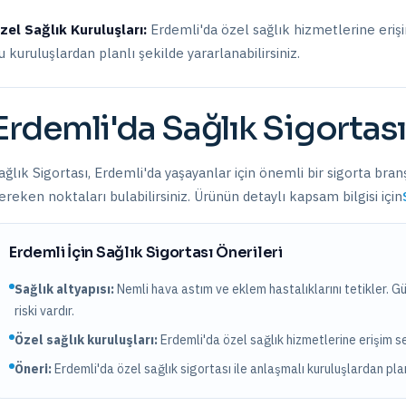
zel Sağlık Kuruluşları:
Erdemli
'da
özel sağlık hizmetlerine eri
u kuruluşlardan planlı şekilde yararlanabilirsiniz.
Erdemli
'da
Sağlık Sigortası
ağlık Sigortası
,
Erdemli
'da yaşayanlar için önemli bir sigorta bran
ereken noktaları bulabilirsiniz. Ürünün detaylı kapsam bilgisi için
Erdemli
İçin
Sağlık Sigortası
Önerileri
Sağlık altyapısı:
Nemli hava astım ve eklem hastalıklarını tetikler. Güne
riski vardır.
Özel sağlık kuruluşları:
Erdemli
'da
özel sağlık hizmetlerine erişim 
Öneri:
Erdemli
'da özel sağlık sigortası ile anlaşmalı kuruluşlardan plan