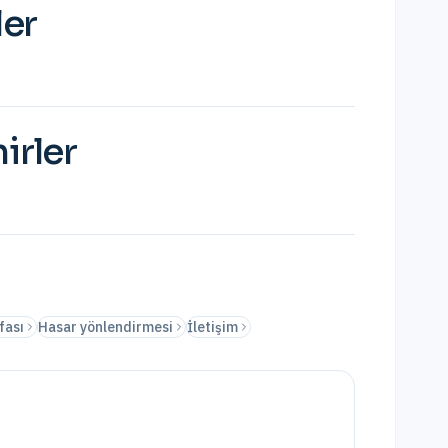
ler
irler
fası
Hasar yönlendirmesi
İletişim