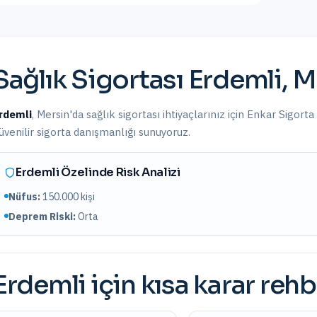
Sağlık Sigortası
Erdemli
,
M
rdemli
,
Mersin
'da
sağlık sigortası
ihtiyaçlarınız için Enkar Sigorta
üvenilir sigorta danışmanlığı sunuyoruz.
Erdemli
Özelinde Risk Analizi
Nüfus:
150.000
kişi
Deprem Riski:
Orta
Erdemli
için kısa karar rehb