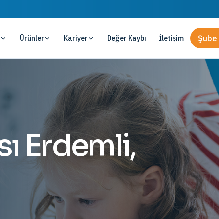
Ürünler
Kariyer
Değer Kaybı
İletişim
Şube 
sı Erdemli,