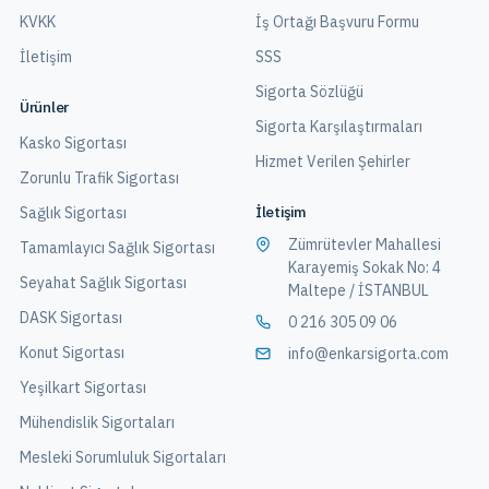
KVKK
İş Ortağı Başvuru Formu
İletişim
SSS
Sigorta Sözlüğü
Ürünler
Sigorta Karşılaştırmaları
Kasko Sigortası
Hizmet Verilen Şehirler
Zorunlu Trafik Sigortası
İletişim
Sağlık Sigortası
Zümrütevler Mahallesi
Tamamlayıcı Sağlık Sigortası
Karayemiş Sokak No: 4
Seyahat Sağlık Sigortası
Maltepe / İSTANBUL
DASK Sigortası
0 216 305 09 06
Konut Sigortası
info@enkarsigorta.com
Yeşilkart Sigortası
Mühendislik Sigortaları
Mesleki Sorumluluk Sigortaları