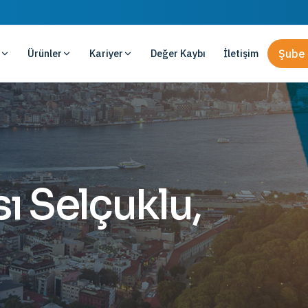
Ürünler
Kariyer
Değer Kaybı
İletişim
Şube 
ı Selçuklu,