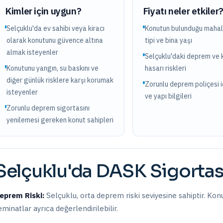
Kimler için uygun?
Fiyatı neler etkiler
Selçuklu'da ev sahibi veya kiracı
Konutun bulunduğu mahall
olarak konutunu güvence altına
tipi ve bina yaşı
almak isteyenler
Selçuklu'daki deprem ve 
Konutunu yangın, su baskını ve
hasarı riskleri
diğer günlük risklere karşı korumak
Zorunlu deprem poliçesi i
isteyenler
ve yapı bilgileri
Zorunlu deprem sigortasını
yenilemesi gereken konut sahipleri
Selçuklu
'da
DASK Sigortas
eprem Riski:
Selçuklu
,
orta
deprem riski seviyesine sahiptir.
Konu
eminatlar ayrıca değerlendirilebilir.