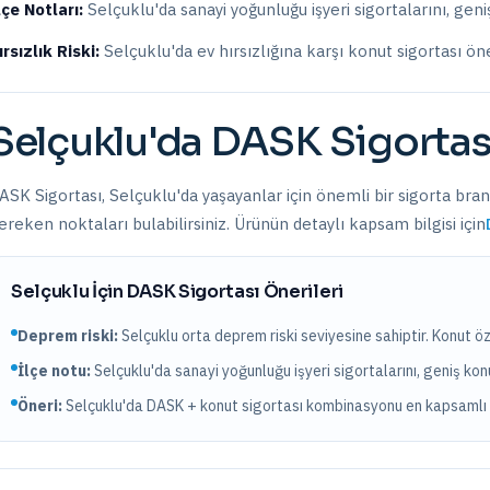
lçe Notları:
Selçuklu'da sanayi yoğunluğu işyeri sigortalarını, geniş
ırsızlık Riski:
Selçuklu
'da ev hırsızlığına karşı konut sigortası ön
Selçuklu
'da
DASK Sigortas
ASK Sigortası
,
Selçuklu
'da yaşayanlar için önemli bir sigorta bran
ereken noktaları bulabilirsiniz. Ürünün detaylı kapsam bilgisi için
Selçuklu
İçin
DASK Sigortası
Önerileri
Deprem riski:
Selçuklu
orta
deprem riski seviyesine sahiptir.
Konut öz
İlçe notu:
Selçuklu'da sanayi yoğunluğu işyeri sigortalarını, geniş konut
Öneri:
Selçuklu
'da DASK + konut sigortası kombinasyonu en kapsamlı 