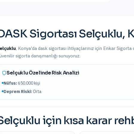
DASK Sigortası
Selçuklu
,
K
elçuklu
,
Konya
'da
dask sigortası
ihtiyaçlarınız için Enkar Sigorta 
üvenilir sigorta danışmanlığı sunuyoruz.
Selçuklu
Özelinde Risk Analizi
Nüfus:
650.000
kişi
Deprem Riski:
Orta
Selçuklu
için kısa karar reh