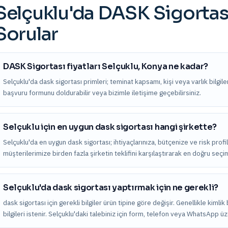
Selçuklu
'da
DASK Sigortas
Sorular
DASK Sigortası fiyatları Selçuklu, Konya ne kadar?
Selçuklu'da dask sigortası primleri; teminat kapsamı, kişi veya varlık bilgileri
başvuru formunu doldurabilir veya bizimle iletişime geçebilirsiniz.
Selçuklu için en uygun dask sigortası hangi şirkette?
Selçuklu'da en uygun dask sigortası; ihtiyaçlarınıza, bütçenize ve risk profi
müşterilerimize birden fazla şirketin teklifini karşılaştırarak en doğru seç
Selçuklu'da dask sigortası yaptırmak için ne gerekli?
dask sigortası için gerekli bilgiler ürün tipine göre değişir. Genellikle kimli
bilgileri istenir. Selçuklu'daki talebiniz için form, telefon veya WhatsApp üz