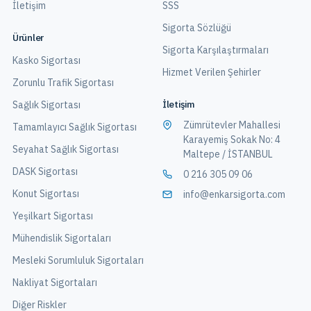
İletişim
SSS
Sigorta Sözlüğü
Ürünler
Sigorta Karşılaştırmaları
Kasko Sigortası
Hizmet Verilen Şehirler
Zorunlu Trafik Sigortası
İletişim
Sağlık Sigortası
Zümrütevler Mahallesi
Tamamlayıcı Sağlık Sigortası
Karayemiş Sokak No: 4
Seyahat Sağlık Sigortası
Maltepe / İSTANBUL
DASK Sigortası
0 216 305 09 06
Konut Sigortası
info@enkarsigorta.com
Yeşilkart Sigortası
Mühendislik Sigortaları
Mesleki Sorumluluk Sigortaları
Nakliyat Sigortaları
Diğer Riskler