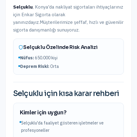
Selçuklu
,
Konya
'da
nakliyat sigortaları
ihtiyaçlarınız
için Enkar Sigorta olarak
yanınızdayız.
Müşterilerimize şeffaf, hızlı ve güvenilir
sigorta danışmanlığı sunuyoruz.
Selçuklu
Özelinde Risk Analizi
Nüfus:
650.000
kişi
Deprem Riski:
Orta
Selçuklu
için kısa karar rehberi
Kimler için uygun?
Selçuklu'da faaliyet gösteren işletmeler ve
profesyoneller