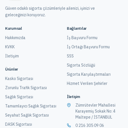
Güven odaklı sigorta çözümleriyle ailenizi, işinizi ve
geleceğinizi koruyoruz.
Kurumsal
Bağlantılar
Hakkımızda
İş Başvuru Formu
KVKK
İş Ortağı Başvuru Formu
İletişim
SSS
Sigorta Sözlüğü
Ürünler
Sigorta Karşılaştırmaları
Kasko Sigortası
Hizmet Verilen Şehirler
Zorunlu Trafik Sigortası
İletişim
Sağlık Sigortası
Zümrütevler Mahallesi
Tamamlayıcı Sağlık Sigortası
Karayemiş Sokak No: 4
Seyahat Sağlık Sigortası
Maltepe / İSTANBUL
DASK Sigortası
0 216 305 09 06