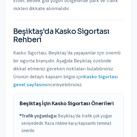
Etiler, Bebek
gibi yoğun bölgelerde park ve trafik
riskleri dikkate alınmalıdır.
Beşiktaş
'da
Kasko Sigortası
Rehberi
Kasko Sigortası
,
Beşiktaş
'da yaşayanlar için önemli
bir sigorta branşıdır. Aşağıda
Beşiktaş
özelinde
dikkat etmeniz gereken noktaları bulabilirsiniz.
Ürünün detaylı kapsam bilgisi için
Kasko Sigortası
genel sayfasını
inceleyebilirsiniz.
Beşiktaş
İçin
Kasko Sigortası
Önerileri
Trafik yoğunluğu:
Beşiktaş
'da trafik
çok yoğun
seviyededir. Kaza riskine karşı kapsamlı teminat
önerilir.