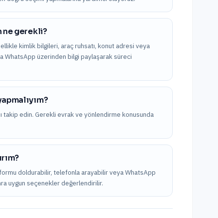
n ne gerekli?
ellikle kimlik bilgileri, araç ruhsatı, konut adresi veya
veya WhatsApp üzerinden bilgi paylaşarak süreci
 yapmalıyım?
nı takip edin. Gerekli evrak ve yönlendirme konusunda
lırım?
 formu doldurabilir, telefonla arayabilir veya WhatsApp
onra uygun seçenekler değerlendirilir.