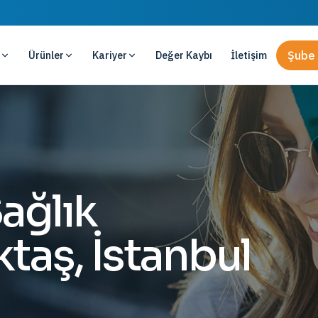
Ürünler
Kariyer
Değer Kaybı
İletişim
Şube 
ağlık
ktaş, İstanbul