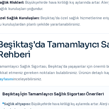
ağlık Riskleri:
Büyükşehirde hava kirliliği kış aylarında artar. Ale
ağlık kuruluşları yoğundur.
zel Sağlık Kuruluşları:
Beşiktaş
'da
özel sağlık hizmetlerine eri
u kuruluşlardan planlı şekilde yararlanabilirsiniz.
Beşiktaş
'da
Tamamlayıcı Sa
Rehberi
amamlayıcı Sağlık Sigortası
,
Beşiktaş
'da yaşayanlar için önemli b
ikkat etmeniz gereken noktaları bulabilirsiniz. Ürünün detaylı kap
ayfasını
inceleyebilirsiniz.
Beşiktaş
İçin
Tamamlayıcı Sağlık Sigortası
Önerileri
Sağlık altyapısı:
Büyükşehirde hava kirliliği kış aylarında artar. Alerji