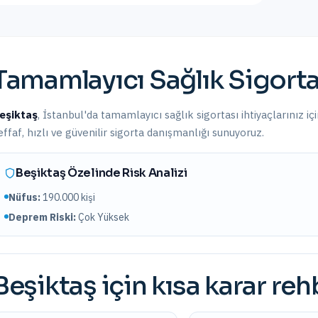
Tamamlayıcı Sağlık Sigorta
eşiktaş
,
İstanbul
'da
tamamlayıcı sağlık sigortası
ihtiyaçlarınız i
effaf, hızlı ve güvenilir sigorta danışmanlığı sunuyoruz.
Beşiktaş
Özelinde Risk Analizi
Nüfus:
190.000
kişi
Deprem Riski:
Çok Yüksek
Beşiktaş
için kısa karar reh