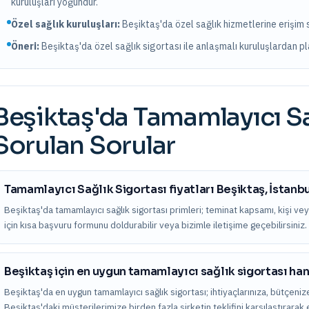
kuruluşları yoğundur.
Özel sağlık kuruluşları:
Beşiktaş
'da
özel sağlık hizmetlerine erişim
Öneri:
Beşiktaş
'da özel sağlık sigortası ile anlaşmalı kuruluşlardan pla
Beşiktaş
'da
Tamamlayıcı Sa
Sorulan Sorular
Tamamlayıcı Sağlık Sigortası fiyatları Beşiktaş, İstanb
Beşiktaş'da tamamlayıcı sağlık sigortası primleri; teminat kapsamı, kişi veya v
için kısa başvuru formunu doldurabilir veya bizimle iletişime geçebilirsiniz.
Beşiktaş için en uygun tamamlayıcı sağlık sigortası han
Beşiktaş'da en uygun tamamlayıcı sağlık sigortası; ihtiyaçlarınıza, bütçenize
Beşiktaş'daki müşterilerimize birden fazla şirketin teklifini karşılaştırara