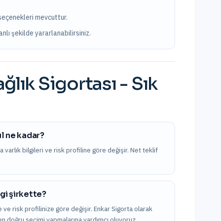
 seçenekleri mevcuttur.
nlı şekilde yararlanabilirsiniz.
ğlık Sigortası
- Sık
ul ne kadar?
arlık bilgileri ve risk profiline göre değişir. Net teklif
gi şirkette?
 ve risk profilinize göre değişir. Enkar Sigorta olarak
k en doğru seçimi yapmalarına yardımcı oluyoruz.