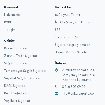
Kurumsal
Bağlantılar
Hakkımızda
İş Başvuru Formu
KVKK
İş Ortağı Başvuru Formu
İletişim
SSS
Sigorta Sözlüğü
Ürünler
Sigorta Karşılaştırmaları
Kasko Sigortası
Hizmet Verilen Şehirler
Zorunlu Trafik Sigortası
İletişim
Sağlık Sigortası
Zümrütevler Mahallesi
Tamamlayıcı Sağlık Sigortası
Karayemiş Sokak No: 4
Seyahat Sağlık Sigortası
Maltepe / İSTANBUL
DASK Sigortası
0 216 305 09 06
Konut Sigortası
info@enkarsigorta.com
Yeşilkart Sigortası