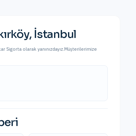
kırköy
,
İstanbul
kar Sigorta olarak yanınızdayız.
Müşterilerimize
beri