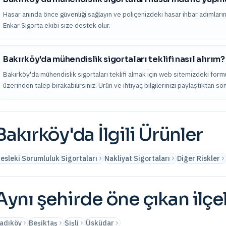
Hasar anında önce güvenliği sağlayın ve poliçenizdeki hasar ihbar adımları
Enkar Sigorta ekibi size destek olur.
Bakırköy'da mühendislik sigortaları teklifi nasıl alırım?
Bakırköy'da mühendislik sigortaları teklifi almak için web sitemizdeki form
üzerinden talep bırakabilirsiniz. Ürün ve ihtiyaç bilgilerinizi paylaştıktan s
Bakırköy
'da İlgili Ürünler
esleki Sorumluluk Sigortaları
Nakliyat Sigortaları
Diğer Riskler
Aynı şehirde öne çıkan ilçe
adıköy
Beşiktaş
Şişli
Üsküdar