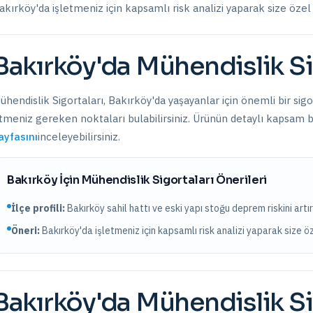
akırköy
'da işletmeniz için kapsamlı risk analizi yaparak size öze
Bakırköy
'da
Mühendislik Si
ühendislik Sigortaları
,
Bakırköy
'da yaşayanlar için önemli bir sig
tmeniz gereken noktaları bulabilirsiniz. Ürünün detaylı kapsam bil
ayfasını
inceleyebilirsiniz.
Bakırköy
İçin
Mühendislik Sigortaları
Önerileri
İlçe profili:
Bakırköy sahil hattı ve eski yapı stoğu deprem riskini artır
Öneri:
Bakırköy
'da işletmeniz için kapsamlı risk analizi yaparak size 
Bakırköy
'da
Mühendislik Si