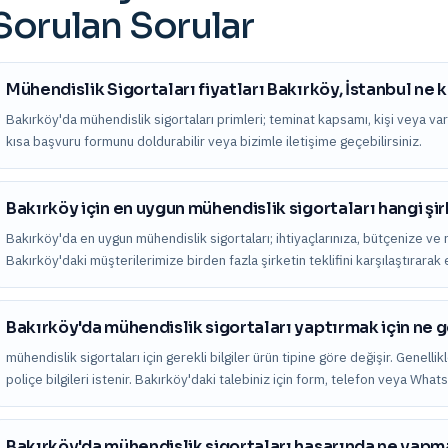
Sorulan Sorular
Mühendislik Sigortaları fiyatları Bakırköy, İstanbul ne 
Bakırköy'da mühendislik sigortaları primleri; teminat kapsamı, kişi veya varlık 
kısa başvuru formunu doldurabilir veya bizimle iletişime geçebilirsiniz.
Bakırköy için en uygun mühendislik sigortaları hangi şi
Bakırköy'da en uygun mühendislik sigortaları; ihtiyaçlarınıza, bütçenize ve r
Bakırköy'daki müşterilerimize birden fazla şirketin teklifini karşılaştırara
Bakırköy'da mühendislik sigortaları yaptırmak için ne g
mühendislik sigortaları için gerekli bilgiler ürün tipine göre değişir. Genelli
poliçe bilgileri istenir. Bakırköy'daki talebiniz için form, telefon veya What
Bakırköy'da mühendislik sigortaları hasarında ne yapm