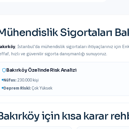
Mühendislik Sigortaları
Ba
akırköy
,
İstanbul
'da
mühendislik sigortaları
ihtiyaçlarınız için En
effaf, hızlı ve güvenilir sigorta danışmanlığı sunuyoruz.
Bakırköy
Özelinde Risk Analizi
Nüfus:
230.000
kişi
Deprem Riski:
Çok Yüksek
Bakırköy
için kısa karar reh