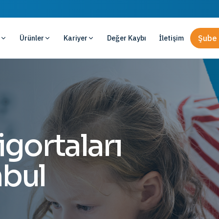
Ürünler
Kariyer
Değer Kaybı
İletişim
Şube 
gortaları
nbul