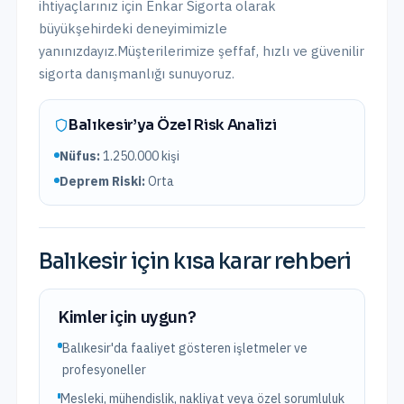
ihtiyaçlarınız için Enkar Sigorta olarak
büyükşehirdeki
deneyimimizle
yanınızdayız.
Müşterilerimize şeffaf, hızlı ve güvenilir
sigorta danışmanlığı sunuyoruz.
Balıkesir
’ya Özel Risk Analizi
Nüfus:
1.250.000
kişi
Deprem Riski:
Orta
Balıkesir
için kısa karar rehberi
Kimler için uygun?
Balıkesir'da faaliyet gösteren işletmeler ve
profesyoneller
Mesleki, mühendislik, nakliyat veya özel sorumluluk