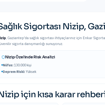
Sağlık Sigortası
Nizip
,
Gaz
izip
,
Gaziantep
'da
sağlık sigortası
ihtiyaçlarınız için Enkar Sigort
üvenilir sigorta danışmanlığı sunuyoruz.
Nizip
Özelinde Risk Analizi
Nüfus:
130.000
kişi
Deprem Riski:
Yüksek
Nizip
için kısa karar rehber