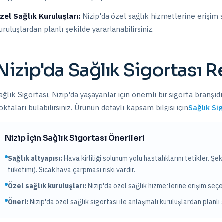
zel Sağlık Kuruluşları:
Nizip
'da
özel sağlık hizmetlerine erişim
uruluşlardan planlı şekilde yararlanabilirsiniz.
Nizip
'da
Sağlık Sigortası
Re
ağlık Sigortası
,
Nizip
'da yaşayanlar için önemli bir sigorta branşıd
oktaları bulabilirsiniz. Ürünün detaylı kapsam bilgisi için
Sağlık Si
Nizip
İçin
Sağlık Sigortası
Önerileri
Sağlık altyapısı:
Hava kirliliği solunum yolu hastalıklarını tetikler. Ş
tüketimi). Sıcak hava çarpması riski vardır.
Özel sağlık kuruluşları:
Nizip
'da
özel sağlık hizmetlerine erişim seç
Öneri:
Nizip
'da özel sağlık sigortası ile anlaşmalı kuruluşlardan planlı 