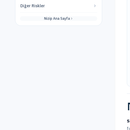
Diğer Riskler
Nizip
Ana Sayfa
S
f