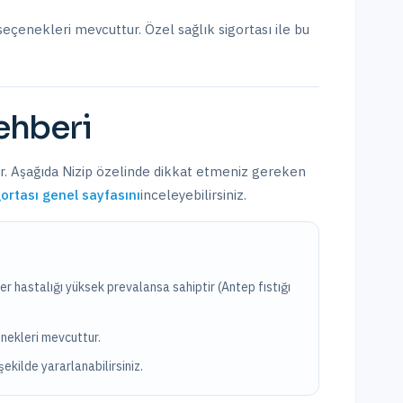
 seçenekleri mevcuttur.
Özel sağlık sigortası ile bu
hberi
ır. Aşağıda
Nizip
özelinde dikkat etmeniz gereken
gortası
genel sayfasını
inceleyebilirsiniz.
eker hastalığı yüksek prevalansa sahiptir (Antep fıstığı
enekleri mevcuttur.
şekilde yararlanabilirsiniz.