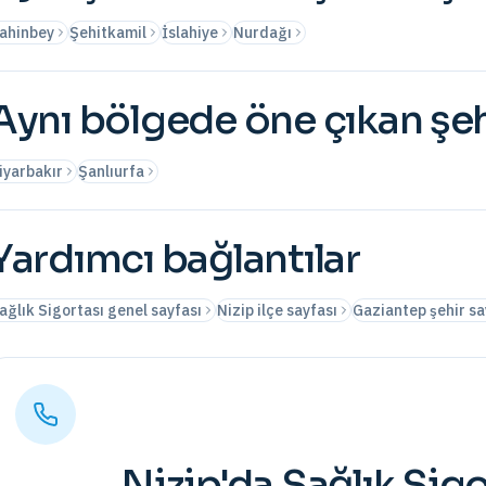
ahinbey
Şehitkamil
İslahiye
Nurdağı
Aynı bölgede öne çıkan şeh
iyarbakır
Şanlıurfa
Yardımcı bağlantılar
ağlık Sigortası genel sayfası
Nizip ilçe sayfası
Gaziantep şehir sa
Nizip
'da
Sağlık Sigo