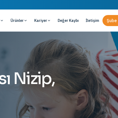
Ürünler
Kariyer
Değer Kaybı
İletişim
Şube 
ı Nizip,