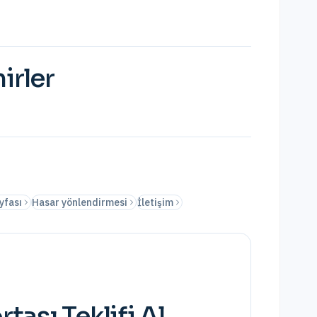
irler
yfası
Hasar yönlendirmesi
İletişim
rtası
Teklifi Al