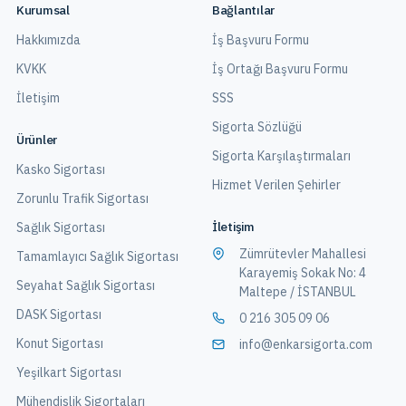
Kurumsal
Bağlantılar
Hakkımızda
İş Başvuru Formu
KVKK
İş Ortağı Başvuru Formu
İletişim
SSS
Sigorta Sözlüğü
Ürünler
Sigorta Karşılaştırmaları
Kasko Sigortası
Hizmet Verilen Şehirler
Zorunlu Trafik Sigortası
İletişim
Sağlık Sigortası
Zümrütevler Mahallesi
Tamamlayıcı Sağlık Sigortası
Karayemiş Sokak No: 4
Seyahat Sağlık Sigortası
Maltepe / İSTANBUL
DASK Sigortası
0 216 305 09 06
Konut Sigortası
info@enkarsigorta.com
Yeşilkart Sigortası
Mühendislik Sigortaları