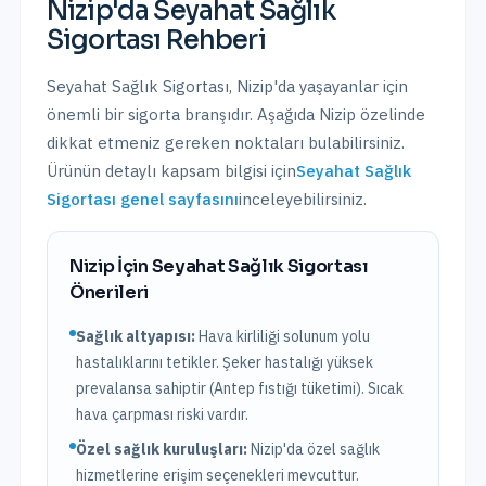
Nizip
'da
Seyahat Sağlık
Sigortası
Rehberi
Seyahat Sağlık Sigortası
,
Nizip
'da yaşayanlar için
önemli bir sigorta branşıdır. Aşağıda
Nizip
özelinde
dikkat etmeniz gereken noktaları bulabilirsiniz.
Ürünün detaylı kapsam bilgisi için
Seyahat Sağlık
Sigortası
genel sayfasını
inceleyebilirsiniz.
Nizip
İçin
Seyahat Sağlık Sigortası
Önerileri
Sağlık altyapısı:
Hava kirliliği solunum yolu
hastalıklarını tetikler. Şeker hastalığı yüksek
prevalansa sahiptir (Antep fıstığı tüketimi). Sıcak
hava çarpması riski vardır.
Özel sağlık kuruluşları:
Nizip
'da
özel sağlık
hizmetlerine erişim seçenekleri mevcuttur.