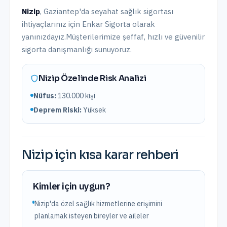
Nizip
,
Gaziantep
'da
seyahat sağlık sigortası
ihtiyaçlarınız için Enkar Sigorta olarak
yanınızdayız.
Müşterilerimize şeffaf, hızlı ve güvenilir
sigorta danışmanlığı sunuyoruz.
Nizip
Özelinde Risk Analizi
Nüfus:
130.000
kişi
Deprem Riski:
Yüksek
Nizip
için kısa karar rehberi
Kimler için uygun?
Nizip'da özel sağlık hizmetlerine erişimini
planlamak isteyen bireyler ve aileler