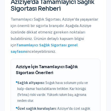
Aziziye
'da
Tamamlayıcı Sağlık
Sigortası
Rehberi
Tamamlayıcı Sağlık Sigortası
,
Aziziye
'da yaşayanlar
için önemli bir sigorta branşıdır. Aşağıda
Aziziye
özelinde dikkat etmeniz gereken noktaları
bulabilirsiniz. Ürünün detaylı kapsam bilgisi
için
Tamamlayıcı Sağlık Sigortası
genel
sayfasını
inceleyebilirsiniz.
Aziziye
İçin
Tamamlayıcı Sağlık
Sigortası
Önerileri
Sağlık altyapısı:
Soğuk hava solunum yolu ve
kalp-damar hastalıklarını tetikler. Kar körüğü
(fırtına) riski vardır. Yüksek rakım baş ağrısına
neden olur.
Özel sağlık kuruluşları:
Aziziye
'da
özel sağlık