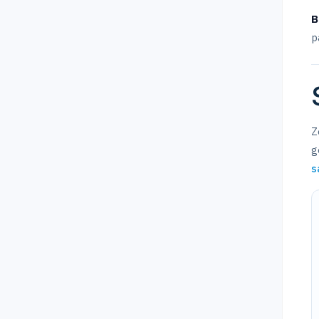
B
p
Z
g
s