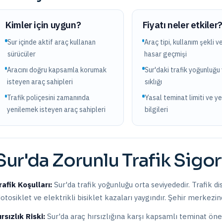
Kimler için uygun?
Fiyatı neler etkiler
Sur içinde aktif araç kullanan
Araç tipi, kullanım şekli v
sürücüler
hasar geçmişi
Aracını doğru kapsamla korumak
Sur'daki trafik yoğunluğu
isteyen araç sahipleri
sıklığı
Trafik poliçesini zamanında
Yasal teminat limiti ve y
yenilemek isteyen araç sahipleri
bilgileri
Sur
'da
Zorunlu Trafik Sigor
rafik Koşulları:
Sur
'da trafik yoğunluğu
orta
seviyededir.
Trafik di
otosiklet ve elektrikli bisiklet kazaları yaygındır. Şehir merkezi
ırsızlık Riski:
Sur
'da araç hırsızlığına karşı kapsamlı teminat öneri