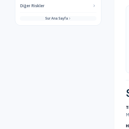
Diğer Riskler
Sur
Ana Sayfa
T
M
H