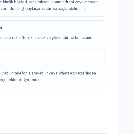
kle kimlik bilgileri, araç ruhsatı, konut adresi veya mevcut
üzerinden bilgi paylaşarak süreci başlatabilirsiniz.
m?
nı takip edin. Gerekli evrak ve yönlendirme konusunda
ldurabilir, telefonla arayabilir veya WhatsApp üzerinden
seçenekler değerlendirilir.